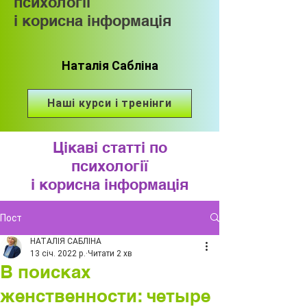
психології
і корисна інформація
Наталія Сабліна
Наші курси і тренінги
Цікаві статті по
психології
і корисна інформація
Пост
НАТАЛІЯ САБЛІНА
13 січ. 2022 р.
Читати 2 хв
В поисках
женственности: четыре