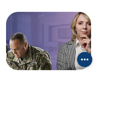
Професійний супровід
військових і ветеранів:
підтримка, відновлення,
реінтеграція родин.
Військова психологія
Курс спрямований на підготовку
волонтерів, психологів,
психотерапевтів, студентів,