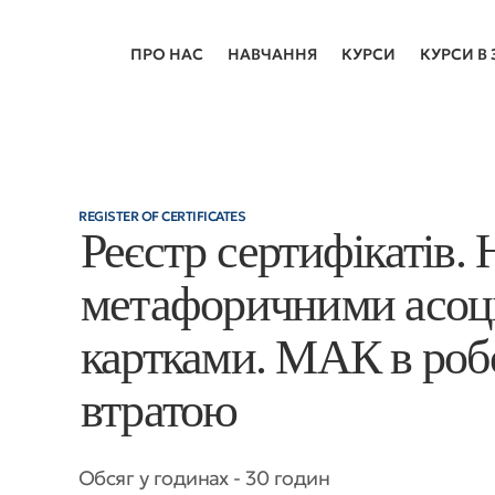
ПРО НАС
НАВЧАННЯ
КУРСИ
КУРСИ В 
REGISTER OF CERTIFICATES
Реєстр сертифікатів. 
метафоричними асоц
картками. МАК в робо
втратою
Обсяг у годинах - 30 годин