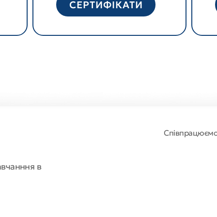
СЕРТИФІКАТИ
Співпрацюєм
авчанння в