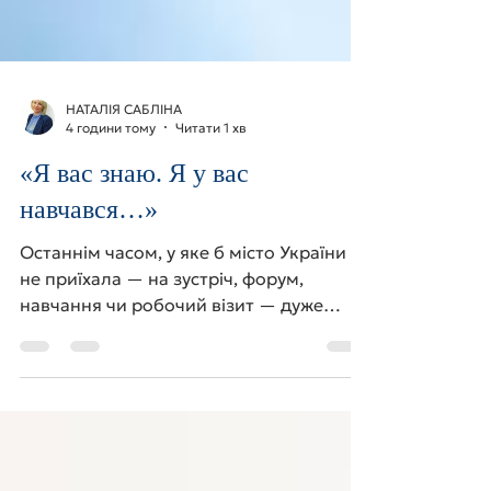
НАТАЛІЯ САБЛІНА
4 години тому
Читати 1 хв
«Я вас знаю. Я у вас
навчався…»
Останнім часом, у яке б місто України я
не приїхала — на зустріч, форум,
навчання чи робочий візит — дуже
часто чую: «Пані Наталіє, я вас знаю».
«Я проходив у вас навчання». «Я був на
вашому тренінгу». «Я дивлюся ваші
ефіри». «Ваші знання мені дуже
допомогли в роботі». І щоразу я на