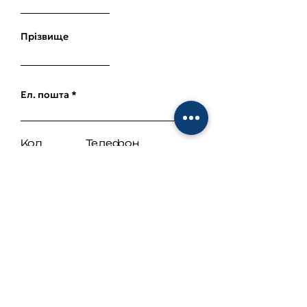
Прізвище
Ел. пошта
Код
Телефон
Оплата
*
Одним платежем
Частинами
Я приймаю умови
та положення