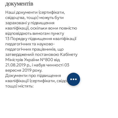
документів
Наші документи (сертифікати,
свідоцтва, тощо) можуть бути
зараховані у підвищення
кваліфікації, оскільки вони повністю
відповідають вимогам
пункту
13
Порядку підвищення кваліфікації
педагогічних та науково-
педагогічних працівників, що
затверджений
постановою Кабінету
Міністрів України №800 від
21.08.2019
р., і набув чинності 03
вересня 2019 року.
Документи про підвищення
кваліфікації (сертифікати, свідоцтва,
тощо) містять:
1. Тему (напрям, найменування)
підвищення кваліфікації;обсяг
(тривалість) підвищення кваліфікації
у годинах та кредитах ЄКТС
2. Прізвище, ім’я та по батькові