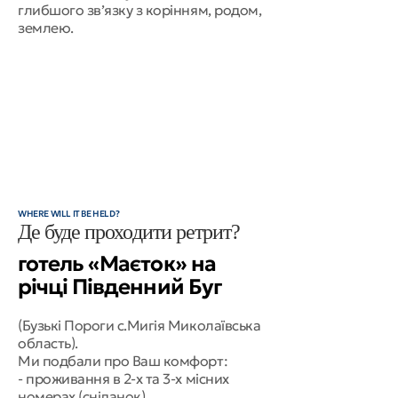
глибшого зв’язку з корінням, родом,
землею.
WHERE WILL IT BE HELD?
Де буде проходити ретрит?
готель «Маєток» на
річці Південний Буг
(Бузькі Пороги с.Мигія Миколаївська
область).
Ми подбали про Ваш комфорт:
- проживання в 2-х та 3-х місних
номерах (сніданок).