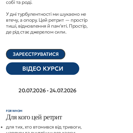
собі та роді.
У дні турбулентності ми шукаємо не
втечу, а опору. Цей ретрит — простір
тиші, відновлення й пам’яті. Простір,
де рід стає джерелом сили.
ЗАРЕЄСТРУВАТИСЯ
ВІДЕО КУРСИ
20.07.2026 - 24.07.2026
FOR WHOM
Для кого цей ретрит
для тих, хто втомився від тривоги,
напруги та внутрішнього хаосу;