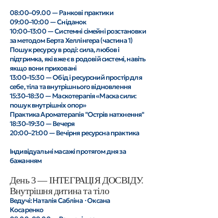
08:00–09.00 — Ранкові практики
09:00–10:00 — Сніданок
10:00–13:00 — Системні сімейні розстановки
за методом Берта Хеллінгера (частина 1)
Пошук ресурсу в роді: сила, любов і
підтримка, які вже є в родовій системі, навіть
якщо вони приховані
13:00–15:30 — Обід і ресурсний простір для
себе, тіла та внутрішнього відновлення
15:30–18:30 — Маскотерапія «Маска сили:
пошук внутрішніх опор»
Практика Ароматерапія "Острів натхнення"
18:30–19:30 — Вечеря
20:00–21:00 — Вечірня ресурсна практика
Індивідуальні масажі протягом дня за
бажанням
День 3 — ІНТЕГРАЦІЯ ДОСВІДУ.
Внутрішня дитина та тіло
Ведучі: Наталія Сабліна · Оксана
Косаренко