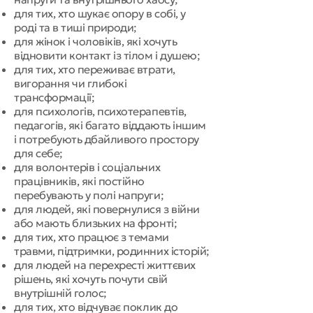
для тих, хто шукає опору в собі, у
роді та в тиші природи;
для жінок і чоловіків, які хочуть
відновити контакт із тілом і душею;
для тих, хто переживає втрати,
вигорання чи глибокі
трансформації;
для психологів, психотерапевтів,
педагогів, які багато віддають іншим
і потребують дбайливого простору
для себе;
для волонтерів і соціальних
працівників, які постійно
перебувають у полі напруги;
для людей, які повернулися з війни
або мають близьких на фронті;
для тих, хто працює з темами
травми, підтримки, родинних історій;
для людей на перехресті життєвих
рішень, які хочуть почути свій
внутрішній голос;
для тих, хто відчуває поклик до