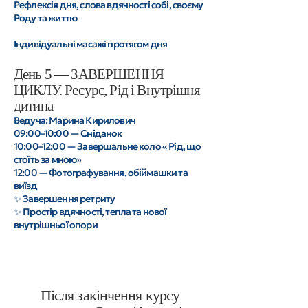
Рефлексія дня, слова вдячності собі, своєму
Роду та життю
Індивідуальні масажі протягом дня
День 5 — ЗАВЕРШЕННЯ
ЦИКЛУ. Ресурс, Рід і Внутрішня
дитина
Ведуча: Марина Кирилович
09:00–10:00 — Сніданок
10:00–12:00 — Завершальне коло « Рід, що
стоїть за мною»
12:00 — Фотографування, обіймашки та
виїзд
✨ Завершення ретриту
✨ Простір вдячності, тепла та нової
внутрішньої опори
Після закінчення курсу