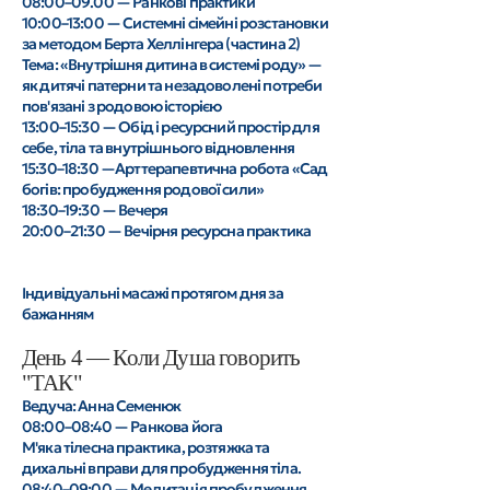
08:00–09.00 — Ранкові практики
10:00–13:00 — Системні сімейні розстановки
за методом Берта Хеллінгера (частина 2)
Тема: «Внутрішня дитина в системі роду» —
як дитячі патерни та незадоволені потреби
пов'язані з родовою історією
13:00–15:30 — Обід і ресурсний простір для
себе, тіла та внутрішнього відновлення
15:30–18:30 —Арттерапевтична робота «Сад
богів: пробудження родової сили»
18:30–19:30 — Вечеря
20:00–21:30 — Вечірня ресурсна практика
Індивідуальні масажі протягом дня за
бажанням
День 4 — Коли Душа говорить
"ТАК"
Ведуча: Анна Семенюк
08:00–08:40 — Ранкова йога
М'яка тілесна практика, розтяжка та
дихальні вправи для пробудження тіла.
08:40–09:00 — Медитація пробудження