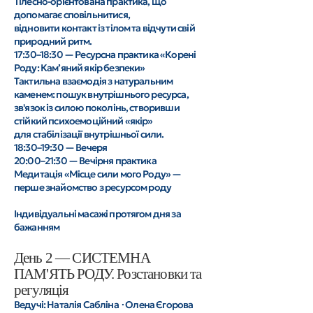
Тілесно-орієнтована практика, що
допомагає сповільнитися,
відновити контакт із тілом та відчути свій
природний ритм.
17:30–18:30 — Ресурсна практика «Корені
Роду: Кам’яний якір безпеки»
Тактильна взаємодія з натуральним
каменем: пошук внутрішнього ресурса,
зв'язок із силою поколінь, створивши
стійкий психоемоційний «якір»
для стабілізації внутрішньої сили.
18:30–19:30 — Вечеря
20:00–21:30 — Вечірня практика
Медитація «Місце сили мого Роду» —
перше знайомство з ресурсом роду
Індивідуальні масажі протягом дня за
бажанням
День 2 — СИСТЕМНА
ПАМ'ЯТЬ РОДУ. Розстановки та
регуляція
Ведучі: Наталія Сабліна · Олена Єгорова