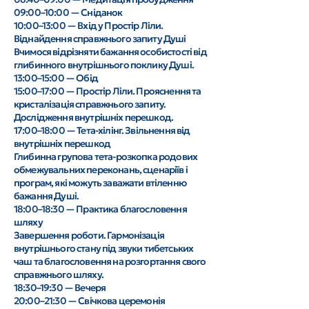
09:00–10:00 — Сніданок
10:00–13:00 — Вхід у Простір Ліли.
Віднайдення справжнього запиту Душі
Вчимося відрізняти бажання особистості від
глибинного внутрішнього поклику Душі.
13:00–15:00 — Обід
15:00–17:00 — Простір Ліли. Прояснення та
кристалізація справжнього запиту.
Дослідження внутрішніх перешкод.
17:00–18:00 — Тета-хілінг. Звільнення від
внутрішніх перешкод
Глибинна групова тета-розкопка родових
обмежувальних переконань, сценаріїв і
програм, які можуть заважати втіленню
бажання Душі.
18:00–18:30 — Практика благословення
шляху
Завершення роботи. Гармонізація
внутрішнього стану під звуки тибетських
чаш та благословення на розгортання свого
справжнього шляху.
18:30–19:30 — Вечеря
20:00–21:30 — Свічкова церемонія