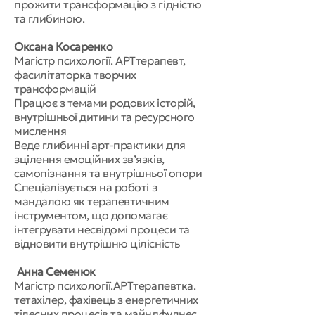
прожити трансформацію з гідністю
та глибиною.
Оксана Косаренко
Магістр психології. АРТтерапевт,
фасилітаторка творчих
трансформацій
Працює з темами родових історій,
внутрішньої дитини та ресурсного
мислення
Веде глибинні арт-практики для
зцілення емоційних зв’язків,
самопізнання та внутрішньої опори
Спеціалізується на роботі з
мандалою як терапевтичним
інструментом, що допомагає
інтегрувати несвідомі процеси та
відновити внутрішню цілісність
Анна Семенюк
Магістр психології.АРТтерапевтка.
тетахілер, фахівець з енергетичних
тілесних процесів та майндфулнес