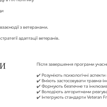
ди
взаємодії з ветеранами.
тратегії адаптації ветеранів.
ТИ
Після завершення програми учасн
✔️ Розуміють психологічні аспекти
✔️ Вміють застосовувати травма-і
✔️ Формують безпечне та інклюз
✔️ Володіють алгоритмами реагува
✔️ Інтегрують стандарти Veteran F