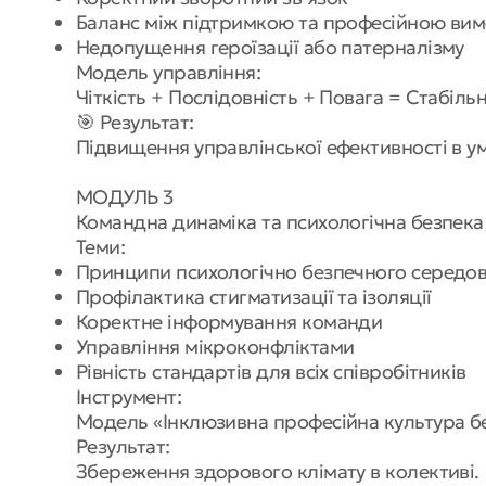
Баланс між підтримкою та професійною ви
Недопущення героїзації або патерналізму
Модель управління:
Чіткість + Послідовність + Повага = Стабіль
🎯 Результат:
Підвищення управлінської ефективності в ум
МОДУЛЬ 3
Командна динаміка та психологічна безпек
Теми:
Принципи психологічно безпечного серед
Профілактика стигматизації та ізоляції
Коректне інформування команди
Управління мікроконфліктами
Рівність стандартів для всіх співробітників
Інструмент:
Модель «Інклюзивна професійна культура бе
Результат:
Збереження здорового клімату в колективі.