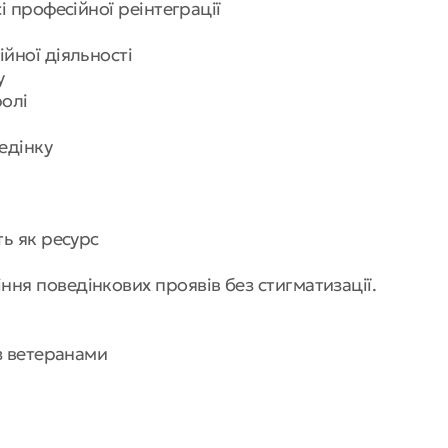
і професійної реінтеграції
ійної діяльності
су
ролі
ведінку
ть як ресурс
ня поведінкових проявів без стигматизації.
 з ветеранами