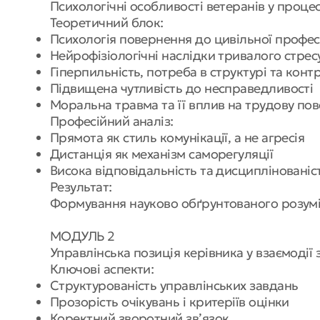
Психологічні особливості ветеранів у процес
Теоретичний блок:
Психологія повернення до цивільної профес
Нейрофізіологічні наслідки тривалого стре
Гіперпильність, потреба в структурі та конт
Підвищена чутливість до несправедливості
Моральна травма та її вплив на трудову по
Професійний аналіз:
Прямота як стиль комунікації, а не агресія
Дистанція як механізм саморегуляції
Висока відповідальність та дисциплінованіс
Результат:
Формування науково обґрунтованого розумін
МОДУЛЬ 2
Управлінська позиція керівника у взаємодії
Ключові аспекти:
Структурованість управлінських завдань
Прозорість очікувань і критеріїв оцінки
Коректний зворотний зв’язок