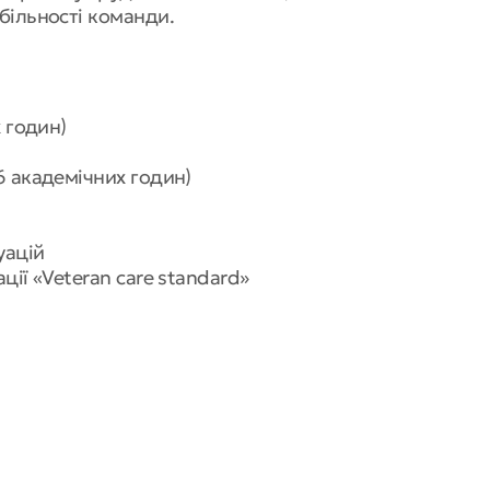
більності команди.
х годин)
6 академічних годин)
уацій
ції «Veteran care standard»