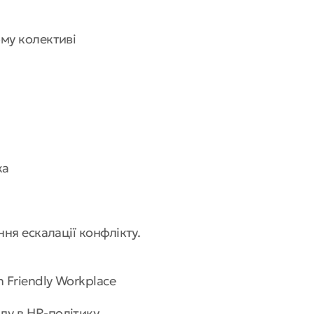
ому колективі
ка
ння ескалації конфлікту.
 Friendly Workplace
ду в HR-політику