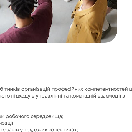
обітників організацій професійних компетентностей
о підходу в управлінні та командній взаємодії з
еки робочого середовища;
изації;
етеранів у трудових колективах;