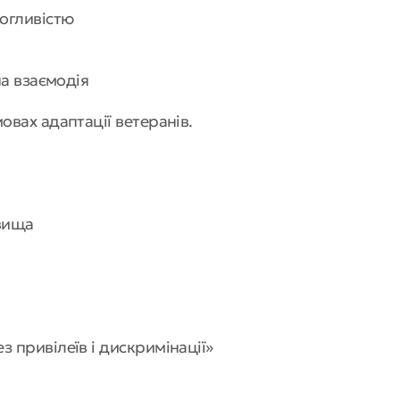
могливістю
на взаємодія
овах адаптації ветеранів.
а
овища
з привілеїв і дискримінації»