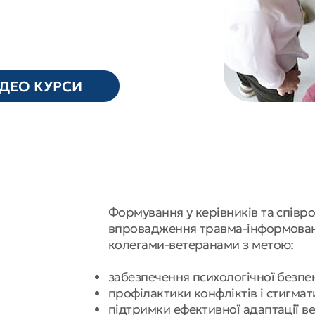
ІДЕО КУРСИ
Формування у керівників та співр
впровадження травма-інформованог
колегами-ветеранами з метою:
забезпечення психологічної безп
профілактики конфліктів і стигмат
підтримки ефективної адаптації в