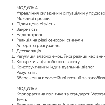
МОДУЛЬ 4
Управління складними ситуаціями у трудов
Можливі прояви:
Підвищена різкість
Закритість
Надконтроль
Реакція на різкі сенсорні стимули
Алгоритм реагування:
Деескалація
Регуляція власної емоційної реакції керівни
Конкретизація робочого запиту
Конструктивний індивідуальний діалог
Результат:
Збереження професійної позиції та запобіга
МОДУЛЬ 5
Корпоративна політика та стандарти Veteran
Теми:
Впровадження травма-інформованого підхо