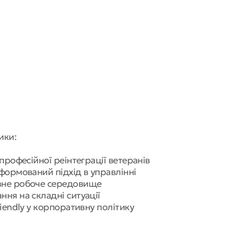
ики:
 професійної реінтеграції ветеранів
нформований підхід в управлінні
ивне робоче середовище
ння на складні ситуації
riendly у корпоративну політику