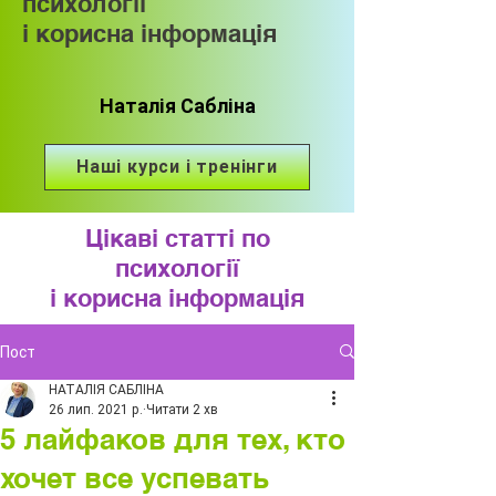
психології
і корисна інформація
Наталія Сабліна
Наші курси і тренінги
Цікаві статті по
психології
і корисна інформація
Пост
НАТАЛІЯ САБЛІНА
26 лип. 2021 р.
Читати 2 хв
5 лайфаков для тех, кто
хочет все успевать