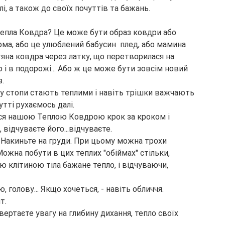
лі, а також до своїх почуттів та бажань.
Тепла Ковдра? Це може бути образ ковдри або 
дома, або це улюблений бабусин  плед, або мамина 
яна ковдра через латку, що перетворилася на 
і в подорожі... Або ж це може бути зовсім новий 
з.
ому стопи стають теплими і навіть трішки важчають 
тті рухаємось далі.
тається нашою Теплою Ковдрою крок за кроком і 
, відчуваєте його...відчуваєте.
і. Накиньте на груди. При цьому можна трохи 
 Можна побути в цих теплих "обіймах" стільки, 
 клітиною тіла бажане тепло, і відчуваючи, 
 голову... Якщо хочеться, - навіть обличчя.
т.
вертаєте увагу на глибину дихання, тепло своїх 