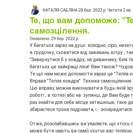
НАТАЛІЯ САБЛІНА
28 бер. 2022 р.
Читати 2 хв
Те, що вам допоможе: "Т
самозцілення.
Оновлено:
29 бер. 2022 р.
У багатьох зараз на душі  холодно, сіро, неза
в грудочку, сховатися від завивань вітру , ти
"Завернутися б у ковдру, на диванчику, біля те
багатьох це найкращі ліки! Вам також? Чудов
Те що нам може допомогти зараз це "Тепла к
Вправа "Тепла ковдра". Техніка самозцілення.
Цю вправу можна виконувати в будь-якій зручн
роботі , в потязі або на  зупинці, де Вам буде
раз знайти для себе місце затишніше, таке де
збираєтеся трохи подрімати, і - зосередитися 
Отже, розслабившись ви уявляєте, що хтось 
може бути навіть ви самі) укутує вас тепло