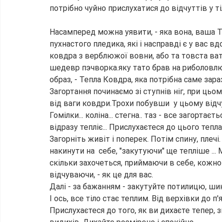
потрібно чуйно прислухатися до відчуттів у ті
Насамперед можна уявити, - яка вона, ваша 
пухнастого пледика, які і насправді є у вас в
ковдра з верблюжої вовни, або та товста ват
шедевр пэчворка.яку тато брав на риболовлю 
образ, - Тепла Ковдра, яка потрібна саме зара
Загортання починаємо зі ступнів ніг, при ць
від ваги ковдри.Трохи побувши  у цьому відчу
Гомілки... коліна... стегна.. таз - все загор
відразу тепліє... Прислухаєтеся до цього тепла
Загорніть живіт і поперек. Потім спину, плеч
накинути на  себе, "закутуючи" ще тепліше ...
скільки захочеться, приймаючи в себе, кожною
відчуваючи, - як це для вас.
Далі - за бажанням - закутуйте потилицю, шию,
І ось, все тіло стає теплим. Від верхівки до п'я
Прислухаєтеся до того, як ви дихаєте тепер, з