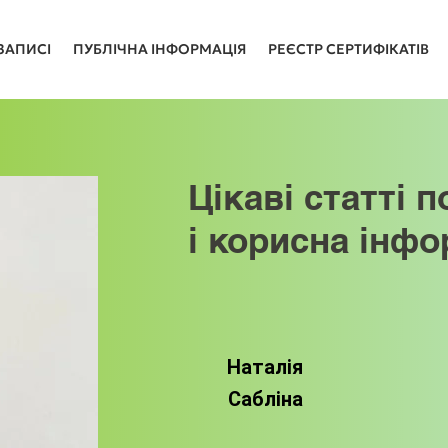
ЗАПИСІ
ПУБЛІЧНА ІНФОРМАЦІЯ
РЕЄСТР СЕРТИФІКАТІВ
Цікаві статті п
і корисна інфо
Наталія
Сабліна
Цікаві статті 
і корисна 