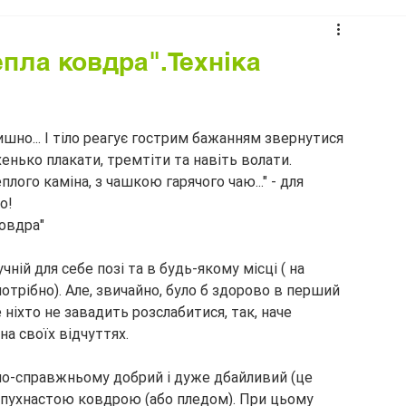
епла ковдра".Техніка
тишно... І тіло реагує гострим бажанням звернутися 
хенько плакати, тремтіти та навіть волати.
плого каміна, з чашкою гарячого чаю..." - для 
о!
овдра"
ій для себе позі та в будь-якому місці ( на 
 потрібно). Але, звичайно, було б здорово в перший 
 ніхто не завадить розслабитися, так, наче 
на своїх відчуттях.
по-справжньому добрий і дуже дбайливий (це 
ю пухнастою ковдрою (або пледом). При цьому 