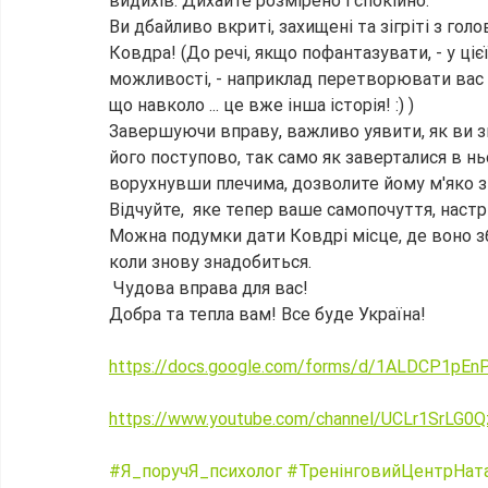
видихів. Дихайте розмірено і спокійно.
Ви дбайливо вкриті, захищені та зігріті з гол
Ковдра! (До речі, якщо пофантазувати, - у ціє
можливості, - наприклад перетворювати вас 
що навколо ... це вже інша історія! :) )
Завершуючи вправу, важливо уявити, як ви зн
його поступово, так само як заверталися в нь
ворухнувши плечима, дозволите йому м'яко з
Відчуйте,  яке тепер ваше самопочуття, настрі
Можна подумки дати Ковдрі місце, де воно зб
коли знову знадобиться.
 Чудова вправа для вас!
Добра та тепла вам! Все буде Україна!
https://docs.google.com/forms/d/1ALDCP1p
https://www.youtube.com/channel/UCLr1SrLG0
#Я_поручЯ_психолог
#ТренінговийЦентрНатал