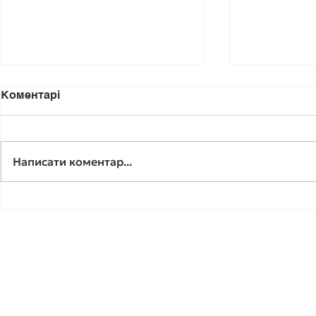
Коментарі
Написати коментар...
«Я вас знаю. Я у вас
🟢«У вас с
навчався…»
діагноз…» 
цієї фрази
справжнє 
людини.