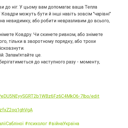
ови до ніг. У цьому вам допомагає ваша Тепла 
ї Ковдри можуть бути й інші навіть зовсім "чарівні" 
на невидимку, або робити невразливим до всього, 
імете Ковдру. Чи скинете ривком, або знімете 
ого, тільки в зворотному порядку, або трохи 
ісковзнути.
й. Запам'ятайте це.
ерігатиметься до наступного разу - моменту, 
EnPeDU5NEyySGRT2b1WBz6Fz6C4MkO6-7lbo/edit
QzfxZ2oq1ghVgA
іїСабліної
#психолог
#війнаУкраїна