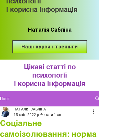
психології
і корисна інформація
Наталія Сабліна
Наші курси і тренінги
Цікаві статті по
психології
і корисна інформація
Пост
НАТАЛІЯ САБЛІНА
15 квіт. 2022 р.
Читати 1 хв
Соціальне
самоізолювання: норма