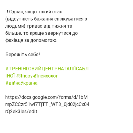
 ❗️ Однак, якщо такий стан 
(відсутність бажання спілкуватися з 
людьми) триває від тижня та 
більше, то краще звернутися до 
фахівця за допомогою.
Бережіть себе!
#ТРЕНІНГОВИЙЦЕНТРНАТАЛІЇСАБЛ
ІНОЇ
#ЯпоручЯпсихолог
#війнаУкраїна
https://docs.google.com/forms/d/1bM
mpZCCzr51wi7TjTT_WT3_0jd02jcCx04
rQ2ek3les/edit