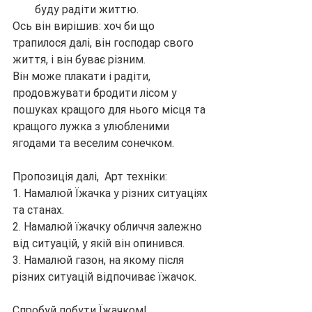
буду радіти життю.
Ось він вирішив: хоч би що 
трапилося далі, він господар свого 
життя, і він буває різним.
Він може плакати і радіти, 
продовжувати бродити лісом у 
пошуках кращого для нього місця та 
кращого лужка з улюбленими 
ягодами та веселим сонечком.
Пропозиція далі,  Арт техніки:
1. Намалюй Їжачка у різних ситуаціях 
та станах.
2. Намалюй їжачку обличчя залежно 
від ситуацій, у якій він опинився.
3. Намалюй газон, на якому після 
різних ситуацій відпочиває їжачок.
Спробуй побути Їжачком! 