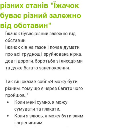
різних станів "Їжачок
буває різний залежно
від обставин"
Їжачок буває різний залежно від 
обставин
Їжачок сів на газон і почав думати 
про всі труднощі: зруйнована нірка, 
довгі дороги, боротьба зі лиходіями 
та дуже багато занепокоєння.
Так він сказав собі: «Я можу бути 
різним, тому що я через багато чого 
пройшов. "
Коли мені сумно, я можу 
сумувати та плакати.
Коли я злюсь, я можу бути злим 
і агресивним.