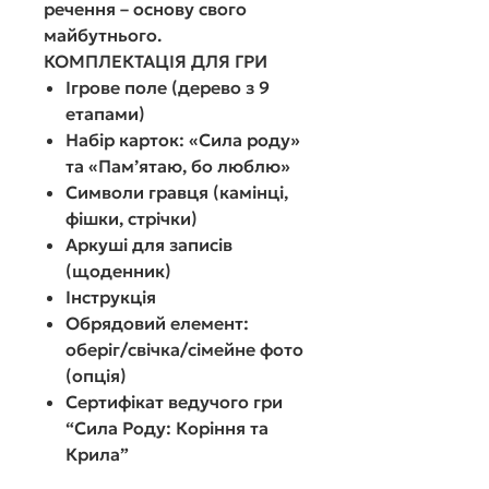
речення – основу свого
майбутнього.
КОМПЛЕКТАЦІЯ ДЛЯ ГРИ
Ігрове поле (дерево з 9
етапами)
Набір карток: «Сила роду»
та «Пам’ятаю, бо люблю»
Символи гравця (камінці,
фішки, стрічки)
Аркуші для записів
(щоденник)
Інструкція
Обрядовий елемент
:
оберіг/свічка/сімейне фото
(опція)
Сертифікат ведучого
гри
“Сила Роду: Коріння та
Крила”