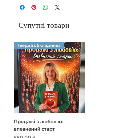
Супутні товари
Тверда обкладинка
Електронний формат
Продажі з любов'ю:
Продажі з любов'ю:
впевнений старт
впевнений старт
Ціна
Ціна
580,00 ₴
480,00 ₴