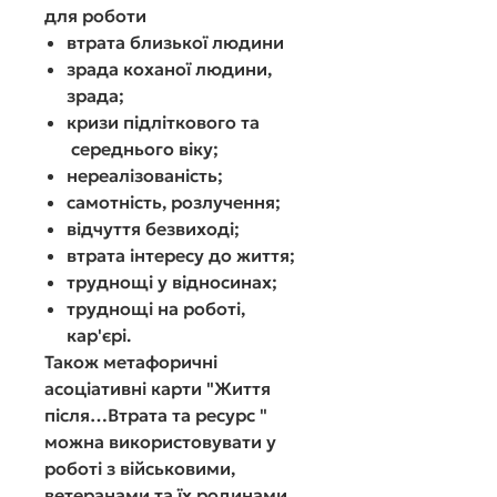
для роботи
втрата близької людини
зрада коханої людини,
зрада;
кризи підліткового та
середнього віку;
нереалізованість;
самотність, розлучення;
відчуття безвиході;
втрата інтересу до життя;
труднощі у відносинах;
труднощі на роботі,
кар'єрі.
Також м
етафоричні
асоціативні карти "
Життя
після…Втрата та ресурс
"
можна використовувати у
роботі з військовими,
ветеранами та їх родинами