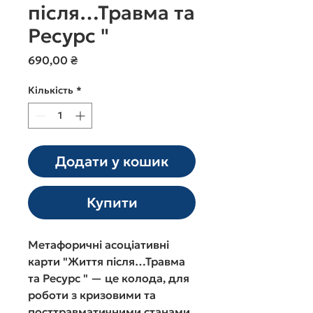
після…Травма та
Ресурс "
Ціна
690,00 ₴
Кількість
*
Додати у кошик
Купити
Метафоричні асоціативні
карти "
Життя після…Травма
та Ресурс
"
— це колода,
для
роботи з кризовими та
посттравматичними станами,