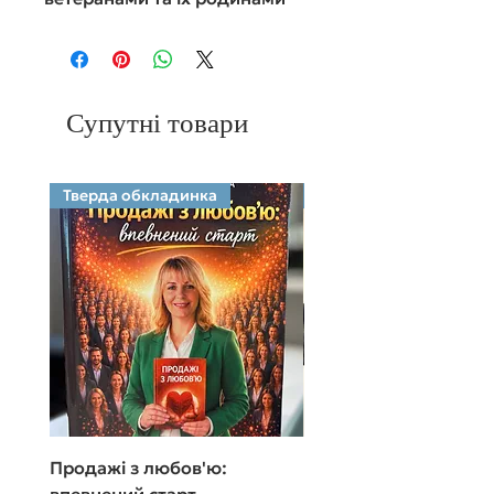
Супутні товари
Тверда обкладинка
Електронний формат
Продажі з любов'ю:
Продажі з любов'ю:
впевнений старт
впевнений старт