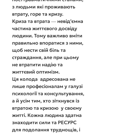
з людьми які проживають
втрату, горе та кризу.
Криза та втрат
а
― невід’ємна
частина життєвого досвіду
людини. Тому важливо вміти
правильно впоратися з ними,
щоб нести свій біль та
страждання, але при цьому
не втратити надію та
життєвий оптимізм.
Ця колода адресована не
лише професіоналам у галузі
психології та консультування,
а й усім тим, хто зіткнувся із
втратою та
кризою
у своєму
житті.
К
ожна людина здатна
знаходити сили та РЕСУРС
для подолання труднощів, і