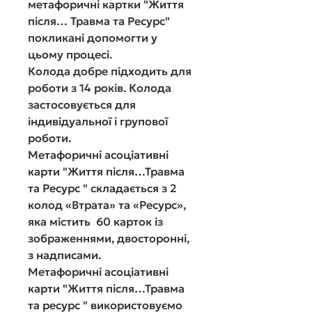
метафоричн
і картки "Життя
після… Травма та Ресурс"
покликан
і
допомогти у
цьому процесі.
Колода добре підходить для
роботи з
14 років.
Колода
застосовується для
індивідуальної і групової
роботи.
Метафоричні асоціативні
карти "
Життя після…Травма
та Ресурс
"
складається з 2
колод «Втрата» та «Ресурс»,
яка містить 60
карток із
зображеннями, двосторонн
і,
з надписами.
Метафоричні асоціативні
карти "
Життя після…Травма
та ресурс
"
використовуємо