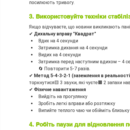
посилюють тривогу.
3. Використовуйте техніки стабіліз
Якщо відчуваєте, що новини викликають пані
✔ 
Дихальну вправу "Квадрат"
Вдих на 4 секунди
Затримка дихання на 4 секунди
Видих на 4 секунди
Затримка перед наступним вдихом – 4 с
🔄 Повторити 5-7 разів.
✔ 
Метод 5-4-3-2-1 (заземлення в реальності
торкнутися🟨 3 звуки, які чуєте🟧 2 запахи на
✔ 
Фізичне навантаження
Вийдіть на прогулянку
Зробіть легкі вправи або розтяжку
Випийте теплого чаю чи обійміть близьк
4. Робіть паузи для відновлення п