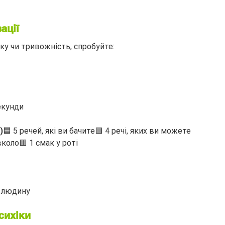
ації
ку чи тривожність, спробуйте:
екунди
)
🟦 5 речей, які ви бачите🟩 4 речі, яких ви можете 
вколо🟥 1 смак у роті
у людину
сихіки