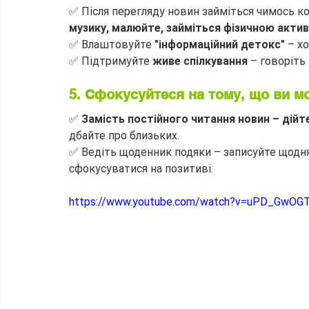
✅ Після перегляду новин займіться чимось к
музику, малюйте, займіться фізичною акти
✅ Влаштовуйте 
"інформаційний детокс"
 – х
✅ Підтримуйте 
живе спілкування
 – говоріть
5. Сфокусуйтеся на тому, що ви 
✅ 
Замість постійного читання новин – дійте
дбайте про близьких.
✅ Ведіть щоденник подяки – записуйте щодня 3
сфокусуватися на позитиві.
https://www.youtube.com/watch?v=uPD_GwOG