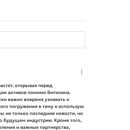
ерйозний
🟢 «У вас серйозний
— іноді саме з
діагноз…»
 починається
руйнування
стет, открывая перед 
ии активов помимо биткоина. 
ски важно вовремя узнавать о 
ого погружения в тему я использую 
ны не только последние новости, но 
о будущем индустрии. Кроме того, 
ления и важные партнерства, 