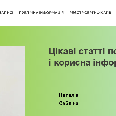
ЗАПИСІ
ПУБЛІЧНА ІНФОРМАЦІЯ
РЕЄСТР СЕРТИФІКАТІВ
Цікаві статті п
і корисна інфо
Наталія
Сабліна
Цікаві статті 
і корисна 