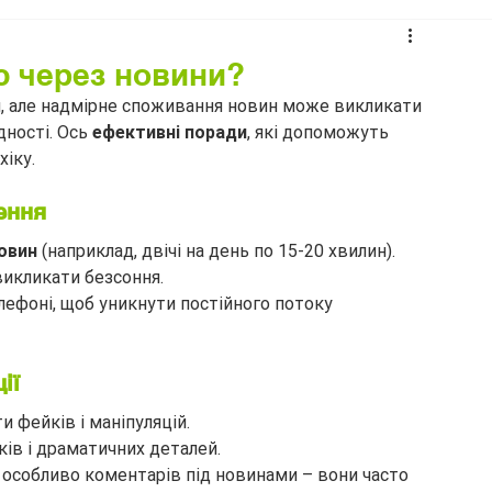
ю через новини?
дій, але надмірне споживання новин може викликати 
ності. Ось 
ефективні поради
, які допоможуть 
іку.
ення
овин
 (наприклад, двічі на день по 15-20 хвилин).
икликати безсоння.
елефоні, щоб уникнути постійного потоку 
ії
и фейків і маніпуляцій.
ків і драматичних деталей.
, особливо коментарів під новинами – вони часто 