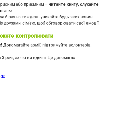
орисним або приємним – 
читайте книгу, слухайте 
вністю
.
оча б раз на тиждень уникайте будь-яких новин.
 із друзями, сім’єю, щоб обговорювати свої емоції.
можете контролювати
!
 Допомагайте армії, підтримуйте волонтерів, 
 речі, за які ви вдячні. Це допомагає 
Tdc