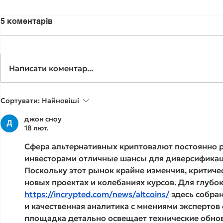
5 коментарів
Написати коментар...
«Я вас знаю. Я у вас
🟢«У вас с
Сортувати:
Найновіші
навчався…»
діагноз…» 
джон сноу
цієї фрази
18 лют.
справжнє 
людини.
Сфера альтернативных криптовалют постоянно ра
инвесторами отличные шансы для диверсификац
Поскольку этот рынок крайне изменчив, критиче
новых проектах и колебаниях курсов. Для глубок
https://incrypted.com/news/altcoins/
 здесь собра
и качественная аналитика с мнениями экспертов 
площадка детально освещает технические обнов