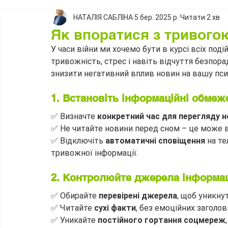
НАТАЛІЯ САБЛІНА
5 бер. 2025 р.
Читати 2 хв
Як впоратися з тривого
У часи війни ми хочемо бути в курсі всіх по
тривожність, стрес і навіть відчуття безпорад
знизити негативний вплив новин на вашу псих
1. Встановіть інформаційні обмеж
✅ Визначте 
конкретний час для перегляду н
✅ Не читайте новини перед сном – це може в
✅ Відключіть 
автоматичні сповіщення
 на т
тривожної інформації.
2. Контролюйте джерела інформац
✅ Обирайте 
перевірені джерела
, щоб уникнут
✅ Читайте 
сухі факти
, без емоційних заголов
✅ Уникайте 
постійного гортання соцмереж