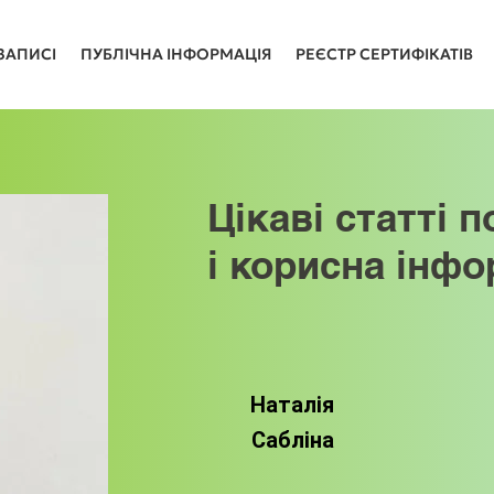
ЗАПИСІ
ПУБЛІЧНА ІНФОРМАЦІЯ
РЕЄСТР СЕРТИФІКАТІВ
Цікаві статті п
і корисна інфо
Наталія
Сабліна
Цікаві статті 
і корисна 