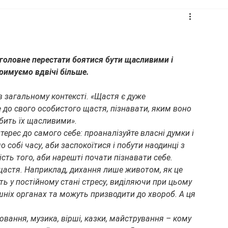
головне перестати боятися бути щасливими і 
имуємо вдвічі більше.    
 загальному контексті. «Щастя є дуже 
 до свого особистого щастя, пізнавати, яким воно 
бить їх щасливими». 
терес до самого себе: проаналізуйте власні думки і 
 собі часу, аби заспокоїтися і побути наодинці з 
ть того, аби нарешті почати пізнавати себе.
 щастя. Наприклад, дихання лише животом, як це 
ь у постійному стані стресу, виділяючи при цьому 
ішніх органах та можуть призводити до хвороб. А ця 
ювання, музика, вірші, казки, майстрування – кому 