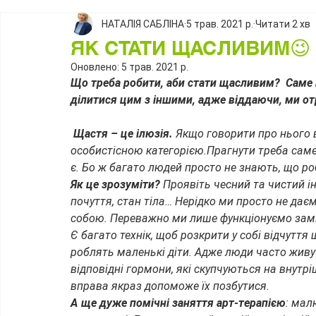
НАТАЛІЯ САБЛІНА
5 трав. 2021 р.
Читати 2 хв
ЯК СТАТИ ЩАСЛИВИМ😉
Оновлено:
5 трав. 2021 р.
Що треба робити, аби стати щасливим?  Саме 
ділитися цим з іншими, адже віддаючи, ми отр
 Щастя – це ілюзія. 
Якщо говорити про нього в
особистісною категорією.Прагнути треба саме
є. Бо ж багато людей просто не знають, що ро
Як це зрозуміти? 
Проявіть чесний та чистий ін
почуття, стан тіла… Нерідко ми просто не даємо
собою. Переважно ми лише функціонуємо заміс
Є багато технік, щоб розкрити у собі відчуття
роблять маленькі діти. Адже люди часто живут
відповідні гормони, які скупчуються на внутр
вправа якраз допоможе їх позбутися.
А ще дуже помічні заняття арт-терапією
: мал