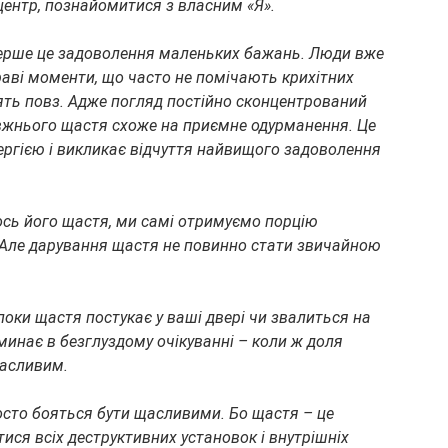
 центр, познайомитися з власним «Я».
рше це задоволення маленьких бажань. Люди вже 
раві моменти, що часто не помічають крихітних 
ять повз. Адже погляд постійно сконцентрований 
вжнього щастя схоже на приємне одурманення. Це 
ергією і викликає відчуття найвищого задоволення 
сь його щастя, ми самі отримуємо порцію 
 Але дарування щастя не повинно стати звичайною 
поки щастя постукає у ваші двері чи звалиться на 
 минає в безглуздому очікуванні – коли ж доля 
щасливим.
сто бояться бути щасливими. Бо щастя – це 
ися всіх деструктивних установок і внутрішніх 