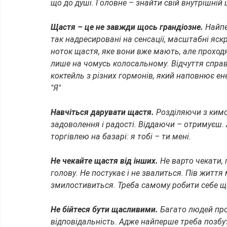
що до душі. Головне – знайти свій внутрішній
Щастя – це не завжди щось грандіозне. 
Найпе
так надресировані на сенсації, масштабні яск
ноток щастя, яке вони вже мають, але проход
лише на чомусь колосальному. Відчуття спра
коктейль з різних гормонів, який наповнює ен
"Я"
Навчіться дарувати щастя. 
Розділяючи з кимо
задоволення і радості. Віддаючи – отримуєш.
торгівлею на базарі: я тобі – ти мені.
Не чекайте щастя від інших. 
Не варто чекати, 
голову. Не постукає і не звалиться. Пів життя
змилостивиться. Треба самому робити себе 
Не бійтеся бути щасливими. 
Багато людей про
відповідальність. Адже найперше треба позбут