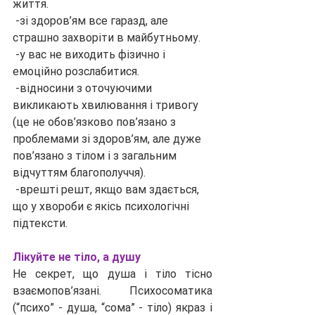
життя.
 -зі здоров’ям все гаразд, але 
страшно захворіти в майбутньому.
 -у вас не виходить фізично і 
емоційно розслабитися.
 -відносини з оточуючими 
викликають хвилювання і тривогу 
(це не обов’язково пов’язано з 
проблемами зі здоров’ям, але дуже 
пов’язано з тілом і з загальним 
відчуттям благополуччя).
 -врешті решт, якщо вам здається, 
що у хвороби є якісь психологічні 
підтексти.
Лікуйте не тіло, а душу
Не секрет, що душа і тіло тісно 
взаємопов’язані. Психосоматика 
(“психо” - душа, “сома” - тіло) якраз і 