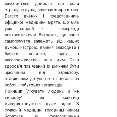
намагається довести, що коли 
страждає душа, починає хворіти тіло. 
Багато вчених і представників 
офіційної медицини вірять, що 80% 
усіх хвороб -  насправді 
психосоматичні. Виходить, що наше 
самопочуття залежить від наших 
думок, настрою, вміння знаходити і 
бачити позитив, красу і 
насолоджуватись всім цим. Стан 
здоров’я пов’язаний із вмінням бути 
щасливим, від характеру, 
ставленням до успіхів та невдач на 
роботі, побутових негараздів.
Принцип “лікувати людину, а не 
хворобу” на практиці 
використовується дуже рідко. В 
сучасній медицині головним чином 
боряться із фізіологічними 