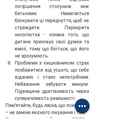
погіршення стосунків між 
батьками. Намагається 
блокувати ці передчуття, щоб не 
страждати. Перекрита 
носоглотка - ознака того, що 
дитина приховує свої думки та 
емоії, тому що боїться, що його 
не зрозуміють.
Проблеми з кишківником: страх 
позбавитися від усього, що себе 
віджило і стало непотрібним. 
Небажання забувати минуле. 
Підвищена дратівливість через 
суперечливість реальності.
Пам’ятайте, будь ласка, що психолог 
– не заміна якісного лікування і тим 
більше діагностиці. Слідом за ВООЗ 
я дотримуюся погляду, що на 