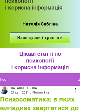
психології
і корисна інформація
Наталія Сабліна
Наші курси і тренінги
Цікаві статті по
психології
і корисна інформація
Пост
НАТАЛІЯ САБЛІНА
27 квіт. 2021 р.
Читати 3 хв
Психосоматика: в яких
випадках звертатися до