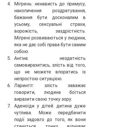
Мігрень: ненависть до примусу, 
накопичення роздратування, 
бажання бути досконалим в 
усьому, сексуальні страхи, 
ворожість, заздрістність. 
Мігрені розвиваються у людини, 
яка не дає собі права бути самим 
собою.
Ангіна: нездатність 
самовиразитись, злість від того, 
що не можете впоратись із 
непростою ситуацією.
Ларингіт: злість заважає 
говорити, людина боїться 
виразити свою точку зору.
Аденоїди у дітей: дитина дуже 
чутлива. Може передбачити 
події задовго до того, як вони 
стануться, тонко відчуває 