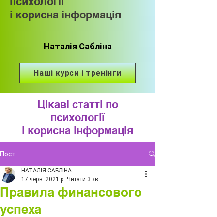
психології
і корисна інформація
Наталія Сабліна
Наші курси і тренінги
Цікаві статті по
психології
і корисна інформація
Пост
НАТАЛІЯ САБЛІНА
17 черв. 2021 р.
Читати 3 хв
Правила финансового
успеха