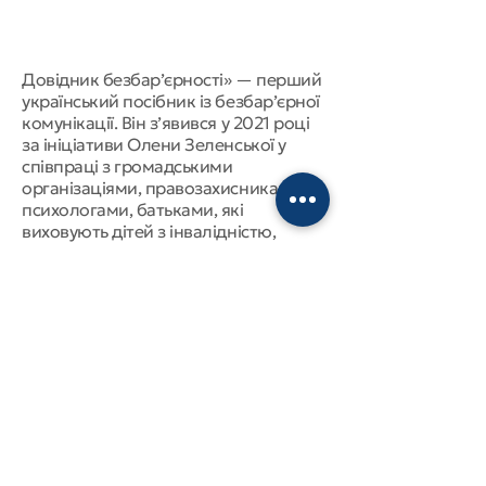
Довідник безбар’єрності» — перший
український посібник із безбар’єрної
комунікації. Він з’явився у 2021 році
за ініціативи Олени Зеленської у
співпраці з громадськими
організаціями, правозахисниками,
психологами, батьками, які
виховують дітей з інвалідністю,
українськими та міжнародними
експертами.
«Довідник безбар’єрності» є
проєктом із відкритим кодом — нові
матеріали народжуються з запитань
читачів, історій та потреб. Кожного
дня аналізуються звернення,
нестандартні ситуації та оновлюється
зміст довідника. Тут немає шаблонів
чи готових алгоритмів — лише