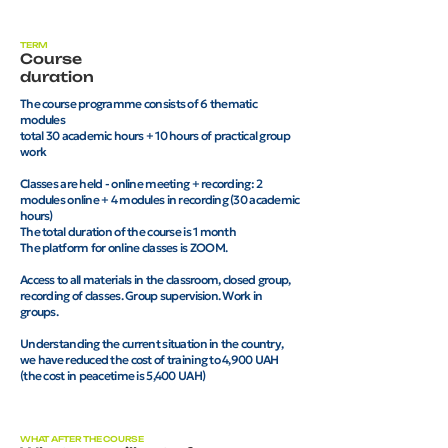
TERM
Course
duration
The course programme consists of 6 thematic
modules
total 30 academic hours + 10 hours of practical group
work
Classes are held - online meeting + recording: 2
modules online + 4 modules in recording (30 academic
hours)
The total duration of the course is 1 month
The platform for online classes is ZOOM.
Access to all materials in the classroom, closed group,
recording of classes. Group supervision. Work in
groups.
Understanding the current situation in the country,
we have reduced the cost of training to 4,900 UAH
(the cost in peacetime is 5,400 UAH)
WHAT AFTER THE COURSE