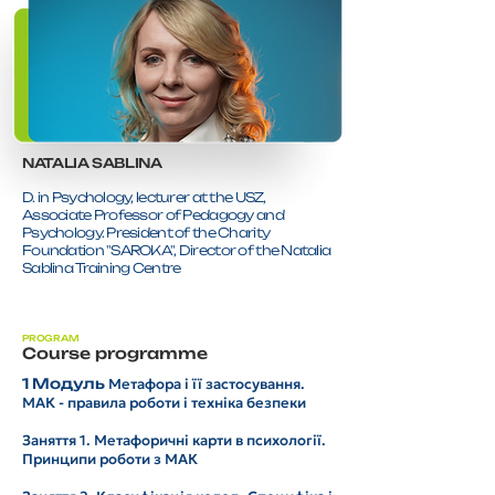
NATALIA SABLINA
D. in Psychology, lecturer at the USZ,
Associate Professor of Pedagogy and
Psychology. President of the Charity
Foundation "SAROKA", Director of the Natalia
Sablina Training Centre
PROGRAM
Course programme
1 Модуль
Метафора і її застосування.
МАК - правила роботи і техніка безпеки
Заняття 1. Метафоричні карти в психології.
Принципи роботи з МАК