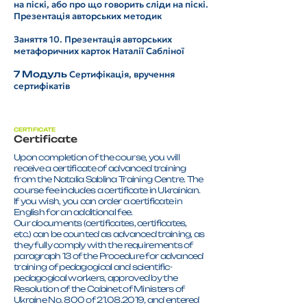
на піскі, або про що говорить сліди на піскі.
Презентація авторських методик
Заняття 10. Презентація авторських
метафоричних карток Наталії Сабліної
7 Модуль
Сертифікація, вручення
сертифікатів
CERTIFICATE
Certificate
Upon completion of the course, you will
receive a certificate of advanced training
from the Natalia Sablina Training Centre. The
course fee includes a certificate in Ukrainian.
If you wish, you can order a certificate in
English for an additional fee.
Our documents (certificates, certificates,
etc.) can be counted as advanced training, as
they fully comply with the requirements of
paragraph 13 of the Procedure for advanced
training of pedagogical and scientific-
pedagogical workers, approved by the
Resolution of the Cabinet of Ministers of
Ukraine No. 800 of 21.08.2019, and entered