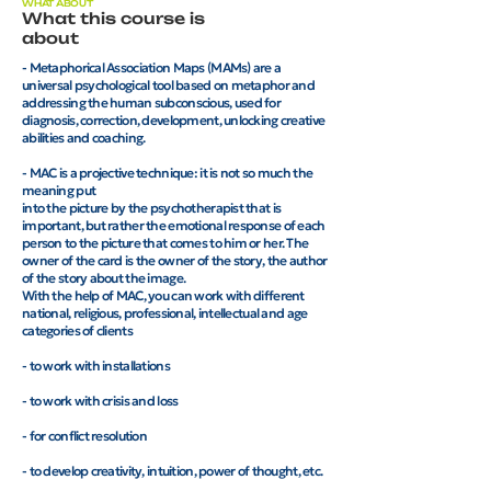
WHAT ABOUT
What this course is
about
- Metaphorical Association Maps (MAMs) are a
universal psychological tool based on metaphor and
addressing the human subconscious, used for
diagnosis, correction, development, unlocking creative
abilities and coaching.
- MAC is a projective technique: it is not so much the
meaning put
into the picture by the psychotherapist that is
important, but rather the emotional response of each
person to the picture that comes to him or her. The
owner of the card is the owner of the story, the author
of the story about the image.
With the help of MAC, you can work with different
national, religious, professional, intellectual and age
categories of clients
- to work with installations
- to work with crisis and loss
- for conflict resolution
- to develop creativity, intuition, power of thought, etc.