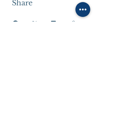
Share
Join
Contact us to learn more about
the services of the Natalia Sablina
Training Centre
natashasablina@ukr.net