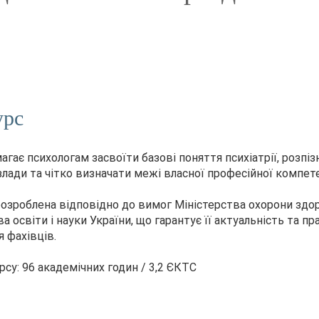
урс
агає психологам засвоїти базові поняття психіатрії, розпі
злади та чітко визначати межі власної професійної компете
озроблена відповідно до вимог Міністерства охорони здор
а освіти і науки України, що гарантує її актуальність та п
я фахівців.
рсу: 96 академічних годин / 3,2 ЄКТС