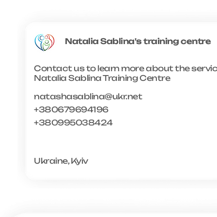
Natalia Sablina's training centre
Natalia Sablina's training centre
Contact us to learn more about the servic
Natalia Sablina Training Centre
natashasablina@ukr.net
+380679694196
+380995038424
Ukraine, Kyiv