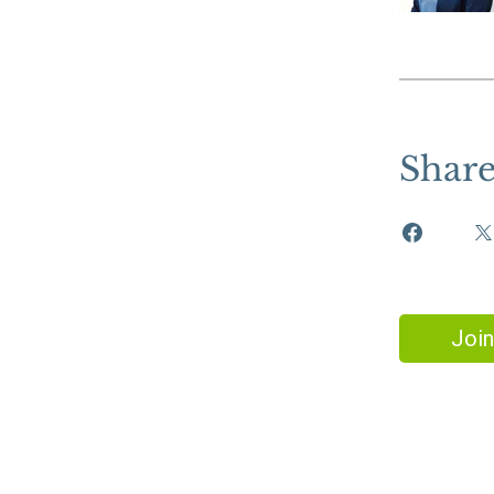
Shar
Join