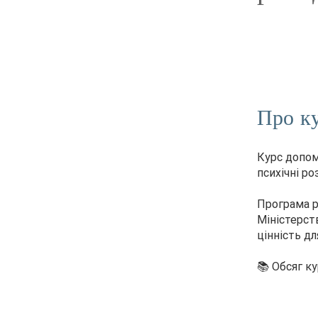
Про к
Курс допом
психічні ро
Програма р
Міністерств
цінність дл
📚 Обсяг ку