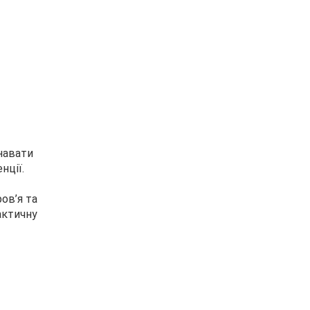
знавати
нції.
ов’я та
рактичну