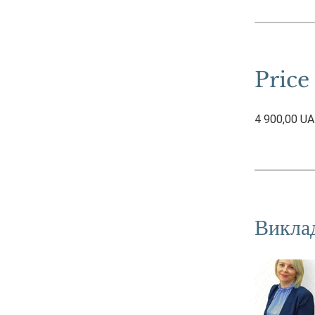
Price
4 900,00 U
Викла