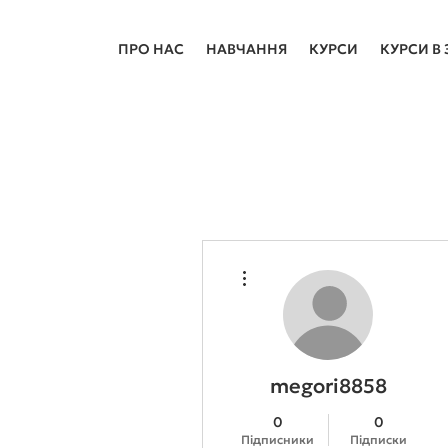
ПРО НАС
НАВЧАННЯ
КУРСИ
КУРСИ В 
Інші дії
megori8858
0
0
Підписники
Підписки