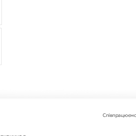
Співпрацюєм