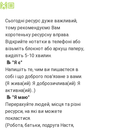
🙌🏼
Сьогодні ресурс дуже важливий, 
тому рекомендуємо Вам 
коротеньку ресурсну вправа.  
Відкрийте нотатки в телефоні або 
візьміть блокнот або аркуш паперу, 
виділіть 5-10 хвилин.
 📝 "Я є"
Напишіть те, чим ви пишаєтеся в 
собі і що доброго пов'язане з вами.
(Я жива(ий). Я доброзичлива(ий). Я 
активна(ий)...)
 📝 "Я маю"
Перерахуйте людей, місця та різні 
ресурси, на які ви можете 
покластися.
(Робота, батьки, подруга Настя, 