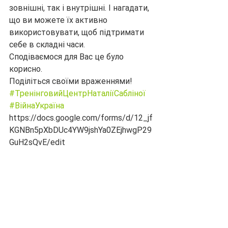
зовнішні, так і внутрішні. І нагадати, 
що ви можете їх активно 
використовувати, щоб підтримати 
себе в складні часи.
Сподіваємося для Вас це було 
корисно. 
Поділіться своїми враженнями!
#ТренінговийЦентрНаталіїСабліної
#ВійнаУкраїна
https://docs.google.com/forms/d/12_jf
KGNBn5pXbDUc4YW9jshYa0ZEjhwgP29
GuH2sQvE/edit