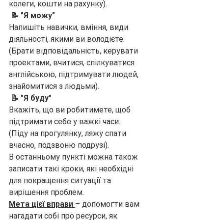
колеги, кошти на рахунку).
 📝 "Я можу"
Напишіть навички, вміння, види 
діяльності, якими ви володієте.
(Брати відповідальність, керувати 
проектами, вчитися, спілкуватися 
англійською, підтримувати людей, 
знайомитися з людьми).
 📝 "Я буду"
Вкажіть, що ви робитимете, щоб 
підтримати себе у важкі часи.
(Піду на прогулянку, ляжу спати 
вчасно, подзвоню подрузі).
В останньому пункті можна також 
записати такі кроки, які необхідні 
для покращення ситуації та 
вирішення проблем.
Мета цієї вправи 
– допомогти вам 
нагадати собі про ресурси, як 