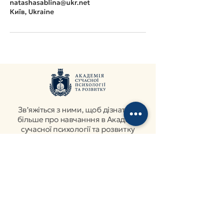
natashasablina@ukr.net
Київ, Ukraine
Звʼяжіться з ними, щоб дізнатися
більше про навчанння в Академії
сучасної психології та розвитку
natashasablina@ukr.net
+38 095 732 21 13
+38 068 494 05 21
ТЕХНІЧНА ПІДТРИМКА