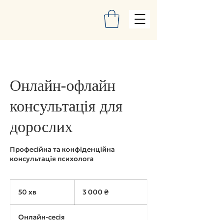
Онлайн-офлайн
консультація для
дорослих
Професійна та конфіденційна
консультація психолога
3 000
українських
50 хв
5
3 000 ₴
гривень
0
х
Онлайн-сесія
в