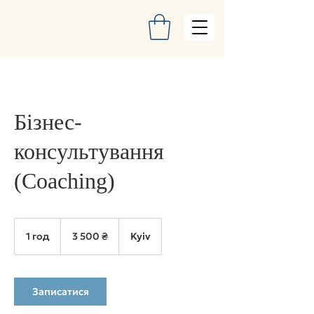
Бізнес-
консультування
(Coaching)
3 500
українських
1 год
1
3 500 ₴
Kyiv
гривень
г
о
Записатися