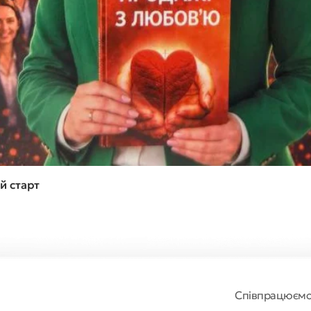
Швидкий перегляд
й старт
Співпрацюєм