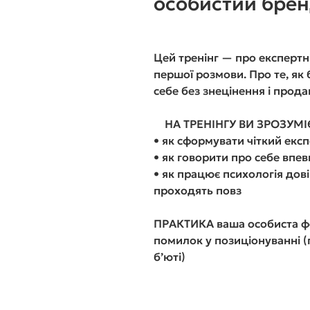
особистий брен
Цей тренінг — про експертні
першої розмови. Про те, як
себе без знецінення і п
НА ТРЕНІНГУ ВИ ЗРОЗУМІ
• як сформувати чіткий ек
• як говорити про себе впев
• як працює психологія дов
проходять повз
ПРАКТИКА ваша особиста фо
помилок у позиціонуванні (
бʼюті)