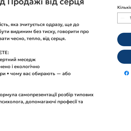
д Продажі від серця
Кількі
сть, яка зчитується одразу, ще до
 бути видимим без тиску, говорити про
родавати чесно, тепло, від серця.
ЄТЕ:
спертний меседж
нено і екологічно
іри • чому вас обирають — або
рмула самопрезентації розбір типових
психолога, допомагаючі професії та