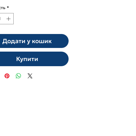
сть
*
Додати у кошик
Купити