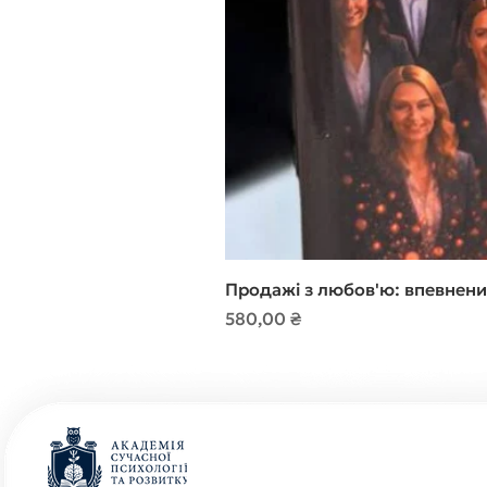
Продажі з любов'ю: впевнени
Ціна
580,00 ₴