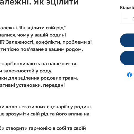
залежні. Як зцілити
Кількі
алежні. Як зцілити свій рід"
алися, чому у вашій родині
ї? Залежності, конфлікти, проблеми зі
ти тісно пов’язане з вашим родом.
енарії впливають на наше життя.
 залежностей у роду.
ики для зцілення родових травм.
ативні установки, передані
ти коло негативних сценаріїв у родині.
е зрозуміти свій рід та його вплив на
и створити гармонію в собі та своїй