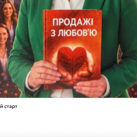
Швидкий перегляд
й старт