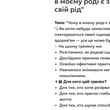
в моєму роді є 
свій рід"
Тема:
"Чому в моєму роді є з
🔍 Ви коли-небудь замислюв
повторюються певні сценарі
здоров’ям — усе це може бу
✨ На цьому тренінгу ми:
Розглянемо, як родові сц
Дослідимо причини появи
Освоїмо ефективні практ
Навчимося змінювати нег
поколіннями.
👩‍🏫
Для кого цей тренінг?
Для тих, хто хоче розірва
Для тих, хто прагне глибш
життя.
Для тих, хто шукає способ