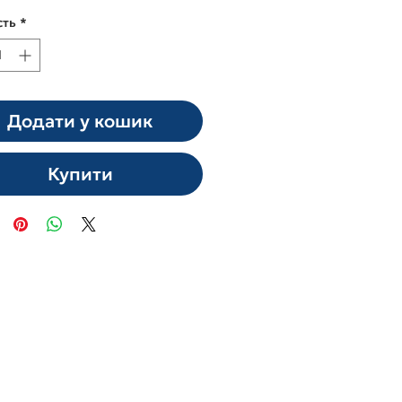
сть
*
Додати у кошик
Купити