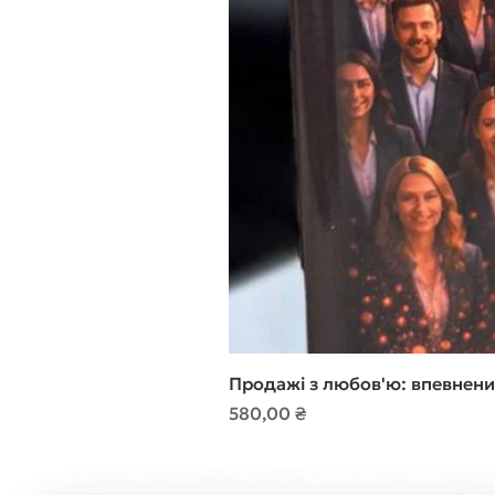
Продажі з любов'ю: впевнени
Ціна
580,00 ₴