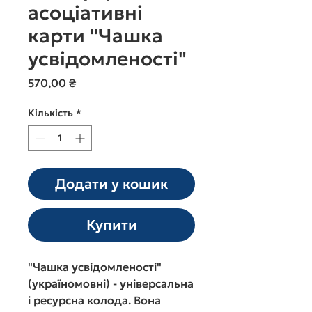
асоціативні
карти "Чашка
усвідомленості"
Ціна
570,00 ₴
Кількість
*
Додати у кошик
Купити
"Чашка усвідомленості"
(україномовні) - універсальна
і ресурсна колода. Вона