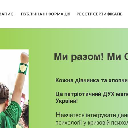
ЗАПИСІ
ПУБЛІЧНА ІНФОРМАЦІЯ
РЕЄСТР СЕРТИФІКАТІВ
Ми разом! Ми 
Кожна дівчинка та хлопчи
Це патріотичний ДУХ мале
України!
Н
авчитеся інтегрувати да
психології у кризовій психол