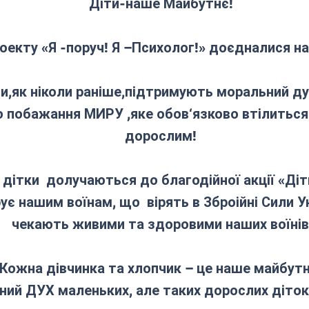
Діти-наше Майбутнє!
оекту «Я -поруч! Я –Психолог!» доєдналися на
и,як ніколи раніше,підтримують моральний дух
побажання МИРУ ,яке обов‘язково втілиться 
дорослим!
 дітки долучаються до благодійної акції «Ді
є нашим воїнам, що вірять в Зброійні Сили 
чекають живими та здоровими наших воїнів
Кожна дівчинка та хлопчик – це наше майбутн
ний ДУХ маленьких, але таких дорослих діток