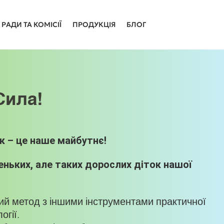
РАДИ ТА КОМІСІЇ
ПРОДУКЦІЯ
БЛОГ
Сила!
к – це наше майбутнє!
ньких, але таких дорослих діток нашої
ний метод з іншими інструментами практичної
огії.