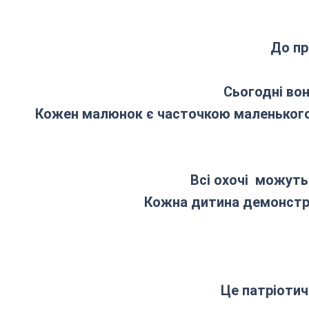
До пр
Сьогодні вон
Кожен малюнок є часточкою маленького 
Всі охочі можуть
Кожна дитина демонстру
Це патріотич