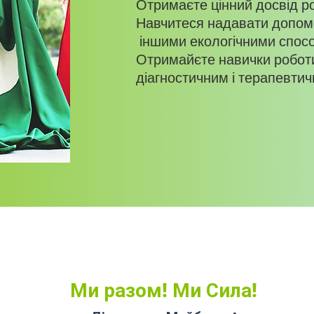
Отримаєте цінний досвід ро
Навчитеся надавати допомог
іншими екологічними спос
Отримайєте навички роботи
діагностичним і терапевти
Ми разом! Ми Сила!