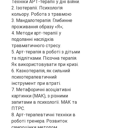
Техніки АРТ-терапії у дні війни.
2. Ізотерапії. Психологія
кольору. Робота з травмою
3. Мандалотерапія. Глибинне
проживання образу «Я»;
4. Методи арт-терапії у
подоланні наслідків
травматичного стресу.
5. Арт-терапія в роботі з дітьми
та підлітками. Пісочна терапія.
Як використовувати при кризі.
6. Казкотерапія, як сильний
психотерапевтичний
інструмент при втраті.
7. Метафоричні асоціативні
картинки (МАК), з різними
запитами в психології. МАК та
ПТРС.
8. Арт-терапевтичні техніки в
роботі тренера. Розвиток
самооцінки методом