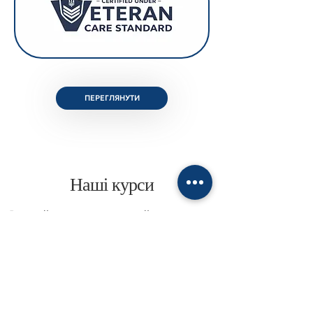
ПЕРЕГЛЯНУТИ
Наші курси
Ви знайдете захоплюючий асортимент
навчальних програм з психології,
спрямованих на ваш особистий та
професійний розвиток. Незалежно від
вашого рівня підготовки та інтересів,
ми пропонуємо курси, що
задовольнять ваші потреби та
допоможуть розкрити ваш потенціал.