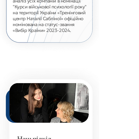
аналіз усіх компаній в номінації
"Курси військової психології року"
на території України «Тренінговий
центр Наталії Сабліної» офіційно
номінована на статус-звання
«Вибір Країни»
2023-2024
.
Наш підхід