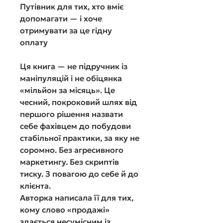
Путівник для тих, хто вміє
допомагати — і хоче
отримувати за це гідну
оплату
Ця книга — не підручник із
маніпуляцій і не обіцянка
«мільйон за місяць». Це
чесний, покроковий шлях від
першого рішення назвати
себе фахівцем до побудови
стабільної практики, за яку не
соромно. Без агресивного
маркетингу. Без скриптів
тиску. З повагою до себе й до
клієнта.
Авторка написала її для тих,
кому слово «продажі»
здається несумісним із