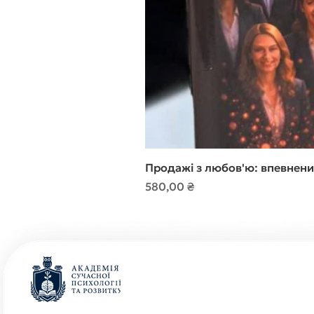
Продажі з любов'ю: впевнени
Ціна
580,00 ₴