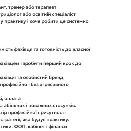
ант, тренер або терапевт
риціолог або освітній спеціаліст
ну практику і хоче робити це системно
чність фахівця та готовність до власної
фахівцем і зробити перший крок до
фахівця та особистий бренд
 професійно і без агресивного
жі, оплата
стабільних і поважних стосунків.
тір професійної присутності
стратегії, яка будує практику.
ктики: ФОП, кабінет і фінанси