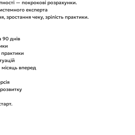
упності — покрокові розрахунки.
системного експерта
, зростання чеку, зрілість практики.
а 90 днів
ики
о практики
туацій
 місяць вперед
рсія
 розвитку
тарт.