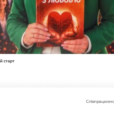
Швидкий перегляд
й старт
Співпрацюєм