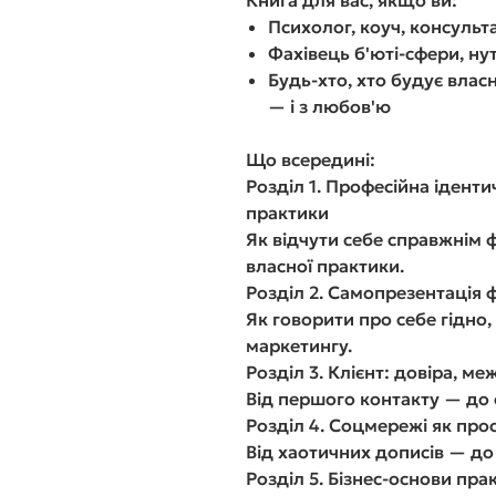
Книга для вас, якщо ви:
Психолог, коуч, консульт
Фахівець б'юті-сфери, нут
Будь-хто, хто будує влас
— і з любов'ю
Що всередині:
Розділ 1. Професійна іденти
практики
Як відчути себе справжнім 
власної практики.
Розділ 2. Самопрезентація 
Як говорити про себе гідно,
маркетингу.
Розділ 3. Клієнт: довіра, ме
Від першого контакту — до 
Розділ 4. Соцмережі як прос
Від хаотичних дописів — до 
Розділ 5. Бізнес-основи пра