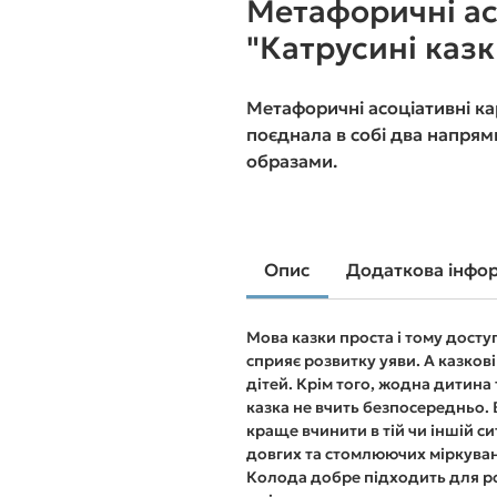
Метафоричні ас
"Катрусині казк
Метафоричні асоціативні кар
поєднала в собі два напрям
образами.
Опис
Додаткова інфо
Мова казки проста і тому досту
сприяє розвитку уяви. А казков
дітей. Крім того, жодна дитина
казка не вчить безпосередньо. 
краще вчинити в тій чи іншій си
довгих та стомлюючих міркува
Колода добре підходить для р