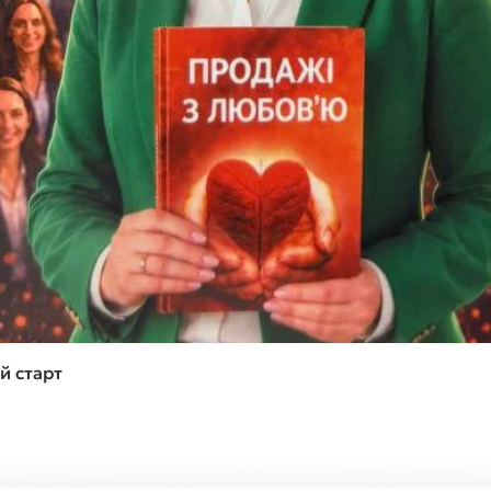
Швидкий перегляд
й старт