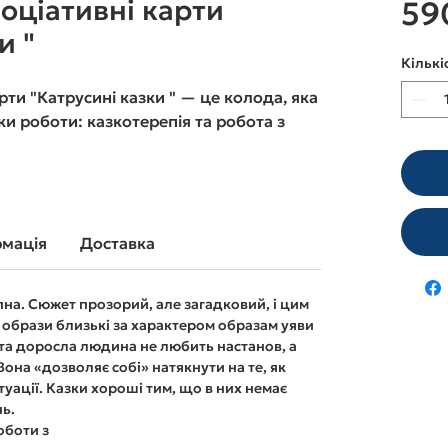
оціативні карти
59
и "
Кількі
ти "Катрусині казки " — це колода, яка
ки роботи: казкотерепія та робота з
рмація
Доставка
пна. Сюжет прозорий, але загадковий, і цим
і образи близькі за характером образам уяви
 та доросла людина не любить настанов, а
Вона «дозволяє собі» натякнути на те, як
туації. Казки хороші тим, що в них немає
нь.
оботи з