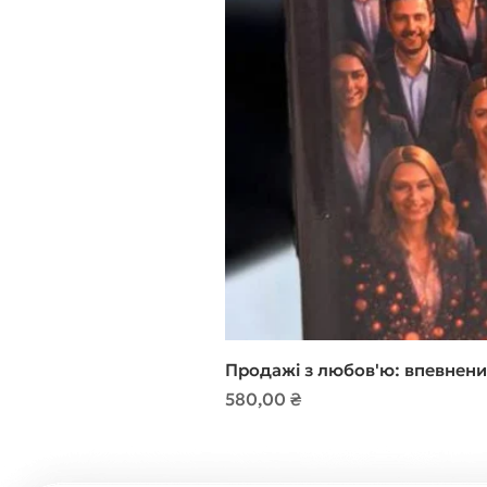
Продажі з любов'ю: впевнени
Ціна
580,00 ₴