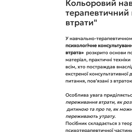
Кольоровий на
терапевтичний 
втрати"
У навчально-терапевтичном
психологічне консультуванн
втрата»
розкрито основи пси
матеріал, практичні технік
всім, хто постраждав внасл
екстреної консультативної 
питання, пов’язані з втрато
Особлива увага приділяєть
переживання втрати, як роз
дитиною та про те, як можн
переживають утрату.
Посібник складається з теор
психотерапевтичної частин