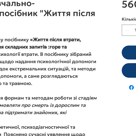
вчально-
56
посібник "Життя після
Кількі
у посібнику
«Життя після втрати,
я складних запитів :горе та
хології втрати. В посібнику зібраний
и щодо надання психологічної допомоги
ідок екстремальних ситуацій, та методи
допомоги, а саме розглядаються
ю та травмою.
ся формам та методам роботи зі
стадіям
мовляти про смерть із дорослим та
а підтримати знайомих, які
етичної, психодіагностичної та
и Пояснено сучасні уявлення щодо