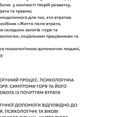
болю у контексті теорій розвитку,
рати та травми;
амодопомога для тих, хто втратив.
сібник «Життя після втрати,
я складних запитів :горе та
хологам, соціальним працівникам та
ться психологічною допомогою людині,
у.
Д АВТОРКИ
ОГІЧНИЙ ПРОЦЕС. ПСИХОЛОГІЧНА
РЯ. СИМПТОМИ ГОРЯ ТА ЙОГО
У. РОБОТА ІЗ ПОЧУТТЯМ ВТРАТИ
ГІЧНОЇ ДОПОМОГИ ВІДПОВІДНО ДО
. ПСИХОЛОГІЧНІ ТА ВІКОВІ