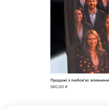
Продажі з любов'ю: впевнени
Ціна
580,00 ₴