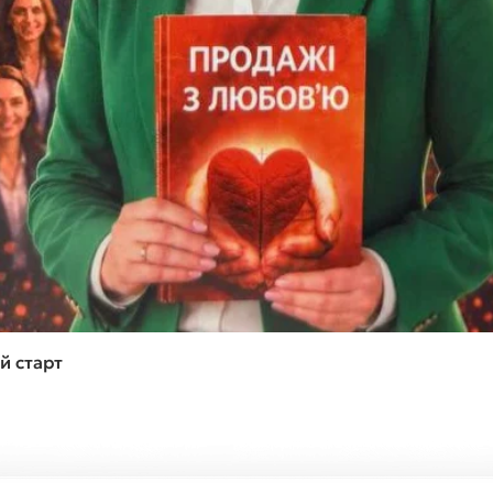
Швидкий перегляд
й старт