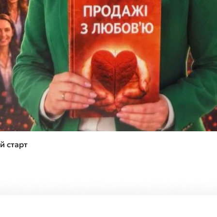
Швидкий перегляд
й старт