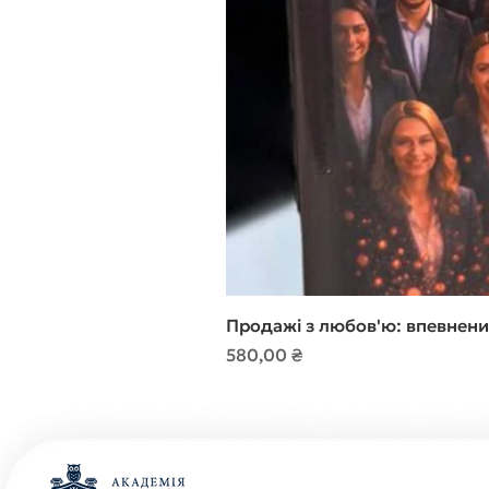
Продажі з любов'ю: впевнени
Ціна
580,00 ₴