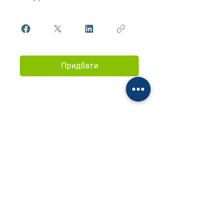
Придбати
Звʼяжіться з ними, щоб дізнатися
більше про навчанння в Академії
сучасної психології та розвитку
natashasablina@ukr.net
+38 095 732 21 13