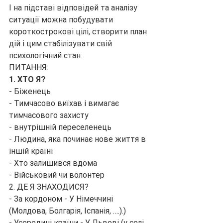
І на підставі відповідей та аналізу 
ситуації можна побудувати 
короткострокові цілі, створити план 
дій і цим стабілізувати свій 
психологічний стан
ПИТАННЯ:
1. ХТО Я?
- Біженець
- Тимчасово виїхав і вимагає 
тимчасового захисту
- внутрішній переселенець
- Людина, яка починає нове життя в 
іншій країні
- Хто залишився вдома
- Військовий чи волонтер
2. ДЕ Я ЗНАХОДИСЯ?
- За кордоном - У Німеччині 
(Молдова, Болгарія, Іспанія, ….).)
- Усередині країни - У Львові (у селі 