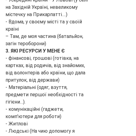
на Західній Україні, невеликому 
містечку на Прикарпатті….)
- Вдома, у своєму місті та у своїй 
країні
– Там, де моя частина (батальйон, 
загін тероборони)
3. ЯКІ РЕСУРСИ У МЕНЕ Є
- фінансові, грошові (готівка, на 
картках, від родичів, від знайомих, 
від волонтерів або країни, що дала 
притулок, від держави)
- Матеріальні (одяг, взуття, 
предмети першої необхідності та 
гігієни…).
- комунікаційні (гаджети, 
комп'ютери для роботи)
- Житлові
- Людські (На чию допомогу я 