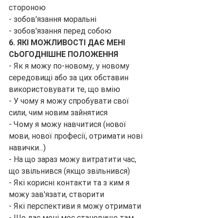
стороною
- зобов'язання моральні
- зобов'язання перед собою
6. ЯКІ МОЖЛИВОСТІ ДАЄ МЕНІ 
СЬОГОДНІШНЕ ПОЛОЖЕННЯ
- Як я можу по-новому, у новому 
середовищі або за цих обставин 
використовувати те, що вмію
- У чому я можу спробувати свої 
сили, чим новим зайнятися
- Чому я можу навчитися (нової 
мови, нової професії, отримати нові 
навички...)
- На що зараз можу витратити час, 
що звільнився (якщо звільнився)
- Які корисні контакти та з ким я 
можу зав'язати, створити
- Які перспективи я можу отримати
- Що дає мені моє становище там, 