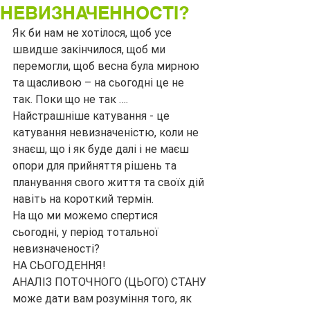
НЕВИЗНАЧЕННОСТІ?
Як би нам не хотілося, щоб усе 
швидше закінчилося, щоб ми 
перемогли, щоб весна була мирною 
та щасливою – на сьогодні це не 
так. Поки що не так ….
Найстрашніше катування - це 
катування невизначеністю, коли не 
знаєш, що і як буде далі і не маєш 
опори для прийняття рішень та 
планування свого життя та своїх дій 
навіть на короткий термін.
На що ми можемо спертися 
сьогодні, у період тотальної 
невизначеності?
НА СЬОГОДЕННЯ!
АНАЛІЗ ПОТОЧНОГО (ЦЬОГО) СТАНУ 
може дати вам розуміння того, як 