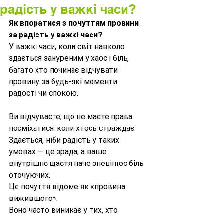
радість у важкі часи?
Як впоратися з почуттям провини 
за радість у важкі часи?
У важкі часи, коли світ навколо 
здається зануреним у хаос і біль, 
багато хто починає відчувати 
провину за будь-які моменти 
радості чи спокою.
Ви відчуваєте, що не маєте права 
посміхатися, коли хтось страждає. 
Здається, ніби радість у таких 
умовах — це зрада, а ваше 
внутрішнє щастя наче знецінює біль 
оточуючих.
Це почуття відоме як «провина 
вижившого».
Воно часто виникає у тих, хто 