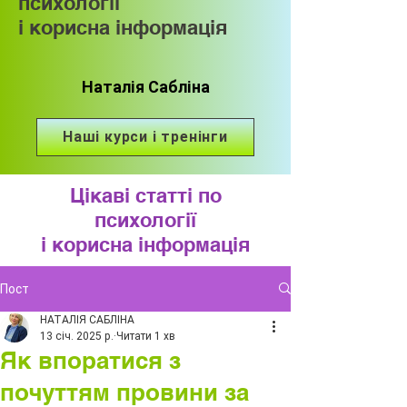
психології
і корисна інформація
Наталія Сабліна
Наші курси і тренінги
Цікаві статті по
психології
і корисна інформація
Пост
НАТАЛІЯ САБЛІНА
13 січ. 2025 р.
Читати 1 хв
Як впоратися з
почуттям провини за