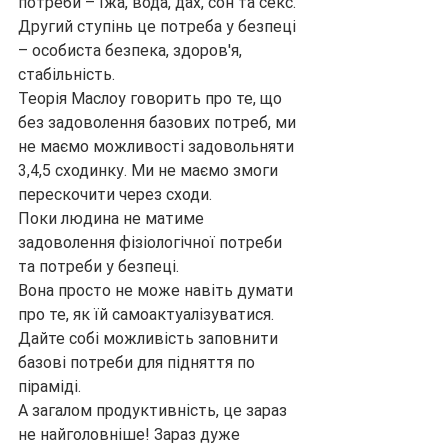
потреби – їжа, вода, дах, сон та секс.
Другий ступінь це потреба у безпеці 
– особиста безпека, здоров'я, 
стабільність.
Теорія Маслоу говорить про те, що 
без задоволення базових потреб, ми 
не маємо можливості задовольняти 
3,4,5 сходинку. Ми не маємо змоги 
перескочити через сходи.
Поки людина не матиме 
задоволення фізіологічної потреби 
та потреби у безпеці.
Вона просто не може навіть думати 
про те, як їй самоактуалізуватися.
Дайте собі можливість заповнити 
базові потреби для підняття по 
піраміді.
А загалом продуктивність, це зараз 
не найголовніше! Зараз дуже 