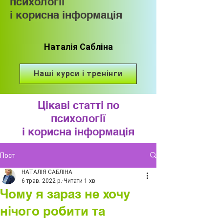
психології
і корисна інформація
Наталія Сабліна
Наші курси і тренінги
Цікаві статті по
психології
і корисна інформація
Пост
НАТАЛІЯ САБЛІНА
6 трав. 2022 р.
Читати 1 хв
Чому я зараз не хочу
нічого робити та