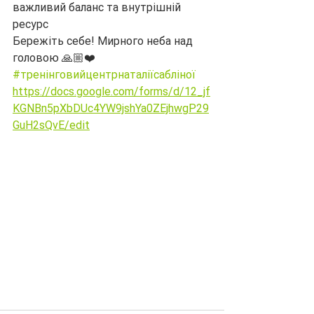
важливий баланс та внутрішній 
ресурс
Бережіть себе! Мирного неба над 
головою 🙏🏼❤️
#тренінговийцентрнаталіїсабліної
https://docs.google.com/forms/d/12_jf
KGNBn5pXbDUc4YW9jshYa0ZEjhwgP29
GuH2sQvE/edit