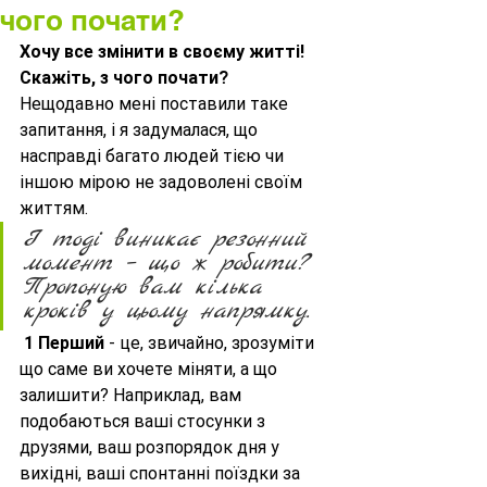
чого почати?
Хочу все змінити в своєму житті! 
Скажіть, з чого почати?
Нещодавно мені поставили таке 
запитання, і я задумалася, що 
насправді багато людей тією чи 
іншою мірою не задоволені своїм 
життям. 
І тоді виникає резонний 
момент – що ж робити? 
Пропоную вам кілька 
кроків у цьому напрямку.
1 Перший
 - це, звичайно, зрозуміти 
що саме ви хочете міняти, а що 
залишити? Наприклад, вам 
подобаються ваші стосунки з 
друзями, ваш розпорядок дня у 
вихідні, ваші спонтанні поїздки за 