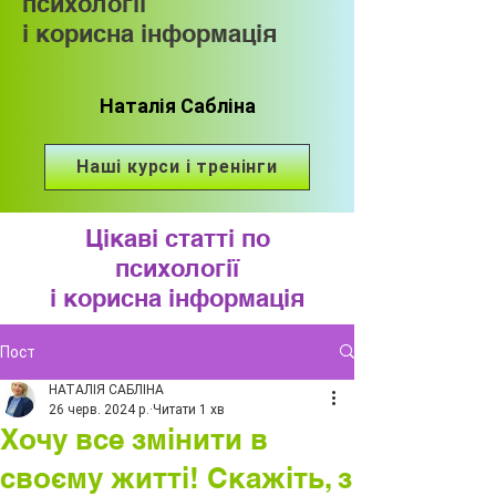
психології
і корисна інформація
Наталія Сабліна
Наші курси і тренінги
Цікаві статті по
психології
і корисна інформація
Пост
НАТАЛІЯ САБЛІНА
26 черв. 2024 р.
Читати 1 хв
Хочу все змінити в
своєму житті! Скажіть, з