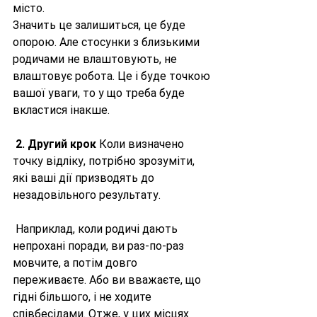
місто. 
Значить це залишиться, це буде 
опорою. Але стосунки з близькими 
родичами не влаштовують, не 
влаштовує робота. Це і буде точкою 
вашої уваги, то у що треба буде 
вкластися інакше.
2. Другий крок
 Коли визначено 
точку відліку, потрібно зрозуміти, 
які ваші дії призводять до 
незадовільного результату.
 Наприклад, коли родичі дають 
непрохані поради, ви раз-по-раз 
мовчите, а потім довго 
переживаєте. Або ви вважаєте, що 
гідні більшого, і не ходите 
співбесідами. Отже, у цих місцях 