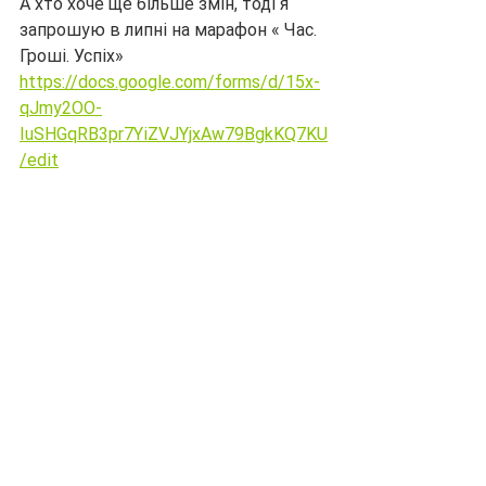
А хто хоче ще більше змін, тоді я 
запрошую в липні на марафон « Час. 
Гроші. Успіх»
https://docs.google.com/forms/d/15x-
qJmy2OO-
IuSHGqRB3pr7YiZVJYjxAw79BgkKQ7KU
/edit