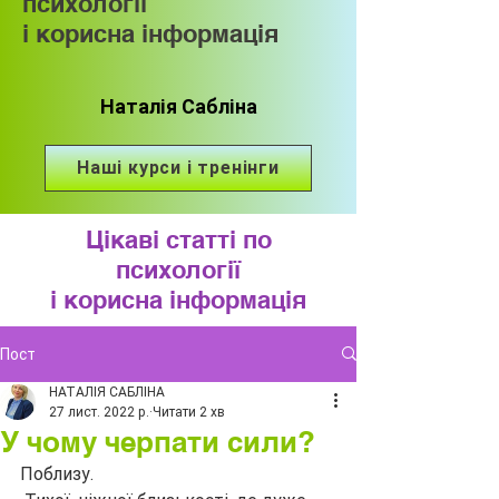
психології
і корисна інформація
Наталія Сабліна
Наші курси і тренінги
Цікаві статті по
психології
і корисна інформація
Пост
НАТАЛІЯ САБЛІНА
27 лист. 2022 р.
Читати 2 хв
У чому черпати сили?
Поблизу.