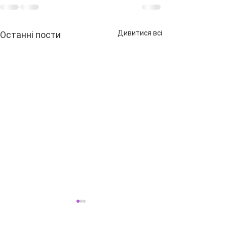
Дивитися всі
Останні пости
🟢 Чому люди
хворіють?