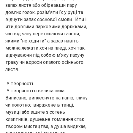
запах листя або обірвавши пару 
довгих голок, розім'яти їх у руці та 
відчути запах соснової смоли.  Йти і 
йти довгими парковими доріжками, 
час від часу перетинаючи газони, 
якими “не ходити” а зараз навіть 
можна лежати хоч на пледі, хоч так, 
відчуваючи під собою м'яку пахучу 
траву чи ворохи опалого осіннього 
листя.
 У творчості.
 У творчості є велика сила.  
Виписане, виплеснуте на папір, глину 
чи полотно;  виражене в танці, 
музиці або зшите з сотень 
клаптиків, душевне томлення стає 
твором мистецтва, а душа видихає, 