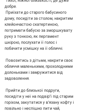
 Тихої, ніжної близькості, де дуже 
добре.
 Приїхати до старого бабусиного 
дому, посидіти за столом, накритим 
клейончастою скатертиною, 
потримати бабусю за зморшкувату 
руку з тонкою, як пергамент 
шкірою, послухати її голос і 
побачити усмішку на її обличчі.
 Повозитись з дітьми, накрити своє 
обличчя маленькими, прохолодними 
долоньками і замружитися від 
задоволення.
 Прийти до близької подруги, 
посидіти у неї на подвір'ї під старим 
горіхом, закутатися у в'язану кофту і 
повільно і неспішно пити чай, 