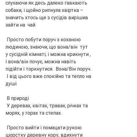
слухаючи як десь далеко гавкають 
собаки, і щойно рипнула хвіртка – 
значить хтось ще з сусідів вирішив 
зайти на  чай.
 Просто побути поруч з коханою 
людиною, знаючи, що вона/він  тут 
у сусідній кімнаті, і можна крикнути , 
і вона/він почує, можна навіть 
підійти і торкнутися.  Вона/Він поруч. 
 І від цього вже спокійно та тепло на 
душі.
 В природі
 У деревах, квітах, травах, річках та 
морях, у горах та степах.
 Просто вийти і помацати рукою 
шорстку деревну кору, вдихнути 