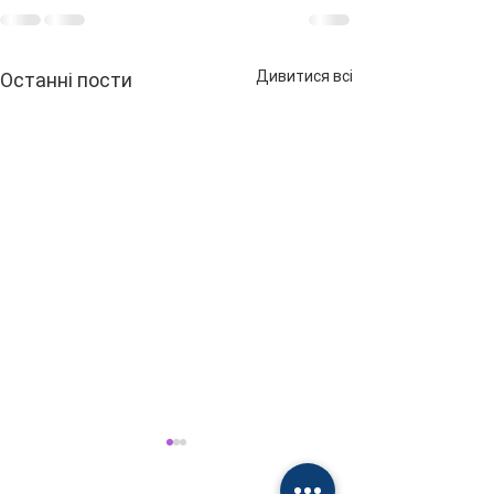
Дивитися всі
Останні пости
🟢 Чому люди
хворіють?