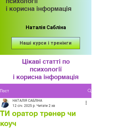
психології
і корисна інформація
Наталія Сабліна
Наші курси і тренінги
Цікаві статті по
психології
і корисна інформація
Пост
НАТАЛІЯ САБЛІНА
12 січ. 2025 р.
Читати 2 хв
ТИ оратор тренер чи
коуч