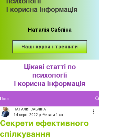
психології
і корисна інформація
Наталія Сабліна
Наші курси і тренінги
Цікаві статті по
психології
і корисна інформація
Пост
НАТАЛІЯ САБЛІНА
14 серп. 2022 р.
Читати 1 хв
Секрети ефективного
спілкування