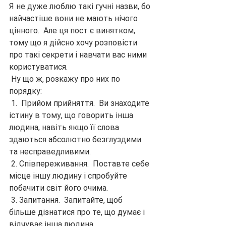
Я не дуже люблю такі гучні назви, бо 
найчастіше вони не мають нічого 
цінного.  Але ця пост є винятком, 
тому що я дійсно хочу розповісти 
про такі секрети і навчати вас ними 
користуватися.
 Ну що ж, розкажу про них по 
порядку:
 1.  Прийом прийняття.  Ви знаходите 
істину в тому, що говорить інша 
людина, навіть якщо її слова 
здаються абсолютно безглуздими 
та несправедливими.
 2. Співпереживання.  Поставте себе 
місце іншу людину і спробуйте 
побачити світ його очима.
 3. Запитання.  Запитайте, щоб 
більше дізнатися про те, що думає і 
відчуває інша людина.