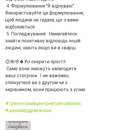
 4. Формулювання "Я відчуваю".  
Використовуйте це формулювання, 
щоб людина не гадала, що з вами 
відбувається.
 5. Погладжування.  Намагайтеся 
знайти позитивну відповідь іншій 
людині, навіть якщо ви в сварці.
😉🌺🌸🍀Усі секрети прості!
 Саме вони зможуть налагодити 
ваші стосунки.  І не важливо, 
спілкуєтеся ви з другом чи з 
керівником, вони працюють з усіма.
#тренінговийцентрнаталіїсабліної
#школамудрихжінок