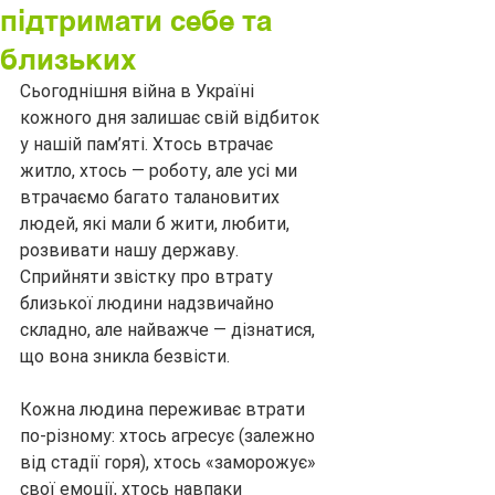
підтримати себе та
близьких
Сьогоднішня війна в Україні 
кожного дня залишає свій відбиток 
у нашій пам’яті. Хтось втрачає 
житло, хтось — роботу, але усі ми 
втрачаємо багато талановитих 
людей, які мали б жити, любити, 
розвивати нашу державу. 
Сприйняти звістку про втрату 
близької людини надзвичайно 
складно, але найважче — дізнатися, 
що вона зникла безвісти.
Кожна людина переживає втрати 
по-різному: хтось агресує (залежно 
від стадії горя), хтось «заморожує» 
свої емоції, хтось навпаки 