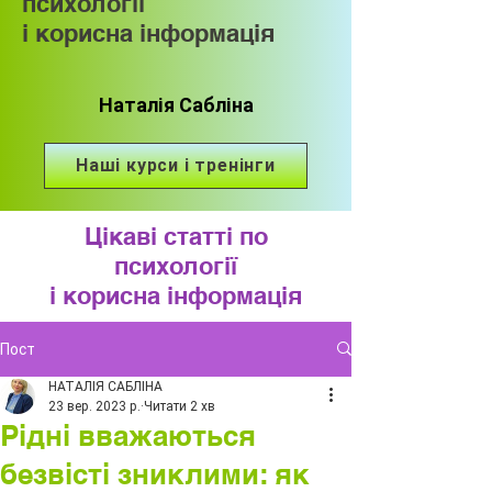
психології
і корисна інформація
Наталія Сабліна
Наші курси і тренінги
Цікаві статті по
психології
і корисна інформація
Пост
НАТАЛІЯ САБЛІНА
23 вер. 2023 р.
Читати 2 хв
Рідні вважаються
безвісті зниклими: як