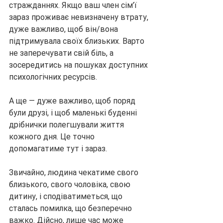
стражданнях. Якщо ваш член сім’ї 
зараз проживає невизначену втрату, 
дуже важливо, щоб він/вона 
підтримувала своїх близьких. Варто 
не заперечувати свій біль, а 
зосередитись на пошуках доступних 
психологічних ресурсів.
А ще — дуже важливо, щоб поряд 
були друзі, і щоб маленькі буденні 
дрібнички полегшували життя 
кожного дня. Це точно 
допомагатиме тут і зараз.
Звичайно, людина чекатиме свого 
близького, свого чоловіка, свою 
дитину, і сподіватиметься, що 
сталась помилка, що безперечно 
важко. Дійсно, лише час може 