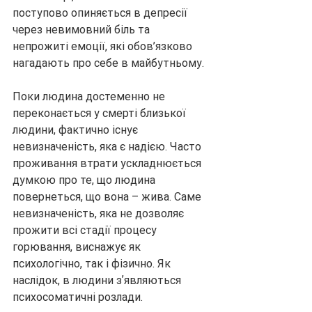
поступово опиняється в депресії 
через невимовний біль та 
непрожиті емоції, які обов’язково 
нагадають про себе в майбутньому.
Поки людина достеменно не 
переконається у смерті близької 
людини, фактично існує 
невизначеність, яка є надією. Часто 
проживання втрати ускладнюється 
думкою про те, що людина 
повернеться, що вона – жива. Саме 
невизначеність, яка не дозволяє 
прожити всі стадії процесу 
горювання, виснажує як 
психологічно, так і фізично. Як 
наслідок, в людини зʼявляються 
психосоматичні розлади.