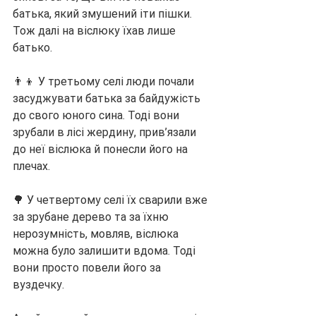
батька, який змушений іти пішки. 
Тож далі на віслюку їхав лише 
батько.
👨‍👦 У третьому селі люди почали 
засуджувати батька за байдужість 
до свого юного сина. Тоді вони 
зрубали в лісі жердину, прив’язали 
до неї віслюка й понесли його на 
плечах.
🌳 У четвертому селі їх сварили вже 
за зрубане дерево та за їхню 
нерозумність, мовляв, віслюка 
можна було залишити вдома. Тоді 
вони просто повели його за 
вуздечку.