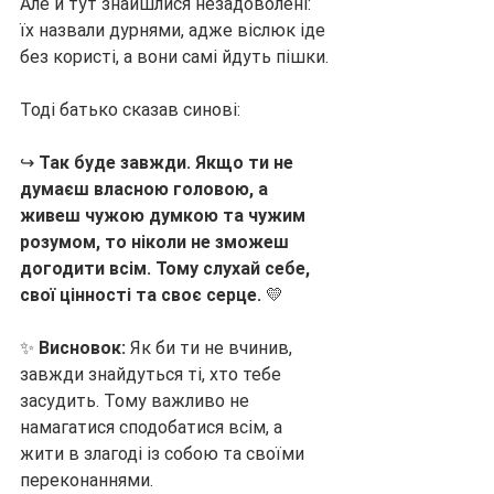
Але й тут знайшлися незадоволені: 
їх назвали дурнями, адже віслюк іде 
без користі, а вони самі йдуть пішки.
Тоді батько сказав синові:
↪️ 
Так буде завжди. Якщо ти не 
думаєш власною головою, а 
живеш чужою думкою та чужим 
розумом, то ніколи не зможеш 
догодити всім. Тому слухай себе, 
свої цінності та своє серце.
 💛
✨ 
Висновок:
 Як би ти не вчинив, 
завжди знайдуться ті, хто тебе 
засудить. Тому важливо не 
намагатися сподобатися всім, а 
жити в злагоді із собою та своїми 
переконаннями.