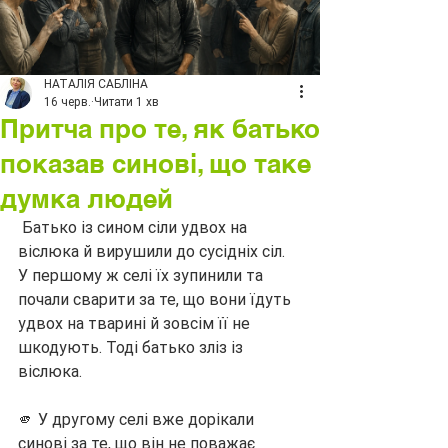
НАТАЛІЯ САБЛІНА
16 черв.
Читати 1 хв
Притча про те, як батько
показав синові, що таке
думка людей
 Батько із сином сіли удвох на 
віслюка й вирушили до сусідніх сіл. 
У першому ж селі їх зупинили та 
почали сварити за те, що вони їдуть 
удвох на тварині й зовсім її не 
шкодують. Тоді батько зліз із 
віслюка.
🫵 У другому селі вже дорікали 
синові за те, що він не поважає 