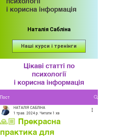
психології
і корисна інформація
Наталія Сабліна
Наші курси і тренінги
Цікаві статті по
психології
і корисна інформація
Пост
НАТАЛІЯ САБЛІНА
1 трав. 2024 р.
Читати 1 хв
🙏🏼 Прекрасна
практика для