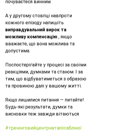
почуваєтеся винним. 
А у другому стовпці навпроти 
кожного епізоду напишіть 
виправдувальний вирок та 
можливу компенсацію
 , якщо 
вважаєте, що вона можлива та 
допустима. 
Поспостерігайте у процесі за своїми 
реакціями, думками та станом. І за 
тим, що відбуватиметься з образою 
та провиною далі у вашому житті. 
Якщо лишилися питання — питайте!
Будь-які результати, думки та 
висновки теж завжди вітаються
#тренінговийцентрнаталіїсабліної