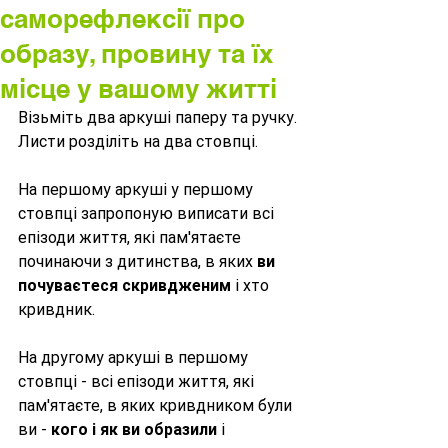
саморефлексії про
образу, провину та їх
місце у вашому житті
Візьміть два аркуші паперу та ручку. 
Листи розділіть на два стовпці. 
На першому аркуші у першому 
стовпці запропоную виписати всі 
епізоди життя, які пам'ятаєте 
починаючи з дитинства, в яких 
ви 
почуваєтеся скривдженим
 і хто 
кривдник. 
На другому аркуші в першому 
стовпці - всі епізоди життя, які 
пам'ятаєте, в яких кривдником були 
ви - 
кого і як ви образили
 і 