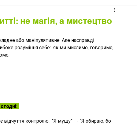
ті: не магія, а мистецтво
кладне або маніпулятивне. Але насправді 
ибоке розуміння себе:  як ми мислимо, говоримо, 
мо.  
огодні: 
є відчуття контролю.  “Я мушу” → “Я обираю, бо 