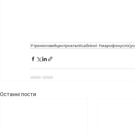
#тренінговийцентрнаталіїсабліної #марофонуспіх
ус
Останні пости