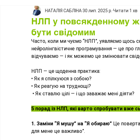
НАТАЛІЯ САБЛІНА
30 лип. 2025 р.
Читати 1 хв
НЛП у повсякденному жит
бути свідомим
Часто, коли ми чуємо “НЛП”, уявляємо щось с
нейролінгвістичне програмування — це про гл
відчуваємо — і як можемо це змінювати свідо
НЛП — це щоденна практика: 
• Як я спілкуюся з собою? 
• Як реагую на труднощі?
 • Як ставлю цілі — і що заважає мені діяти?  
5 порад із НЛП, які варто спробувати вже сь
1. Заміни “Я мушу” на “Я обираю” 
Це поверта
для мене це важливо”.