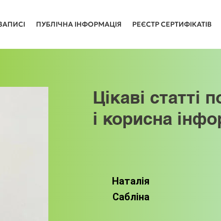
ЗАПИСІ
ПУБЛІЧНА ІНФОРМАЦІЯ
РЕЄСТР СЕРТИФІКАТІВ
Цікаві статті п
і корисна інфо
Наталія
Сабліна
Цікаві статті 
і корисна 