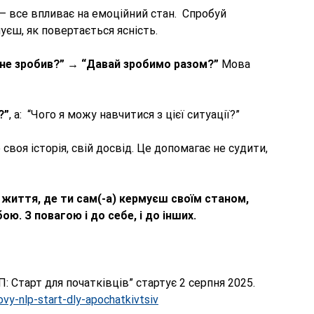
 — все впливає на емоційний стан.  Спробуй 
уєш, як повертається ясність. 
 не зробив?” → “Давай зробимо разом?” 
Мова 
?”
, а:  “Чого я можу навчитися з цієї ситуації?” 
своя історія, свій досвід. Це допомагає не судити, 
життя, де ти сам(-а) кермуєш своїм станом, 
ю. З повагою і до себе, і до інших. 
 Старт для початківців” стартує 2 серпня 2025. 
vy-nlp-start-dly-apochatkivtsiv