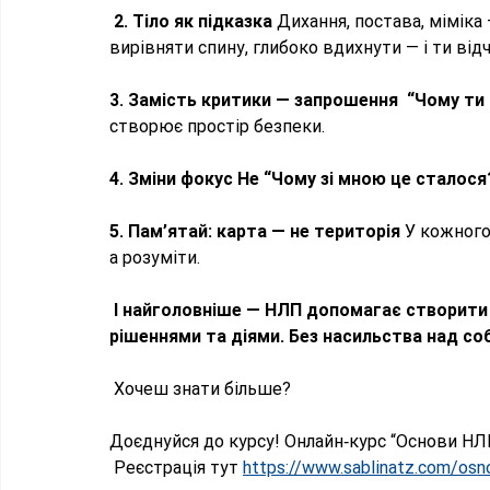
 2. Тіло як підказка
 Дихання, постава, міміка
вирівняти спину, глибоко вдихнути — і ти відч
3. Замість критики — запрошення  “Чому ти
створює простір безпеки. 
4. Зміни фокус Не “Чому зі мною це сталося
5. Пам’ятай: карта — не територія 
У кожного 
а розуміти. 
 І найголовніше — НЛП допомагає створити 
рішеннями та діями. Без насильства над собо
 Хочеш знати більше? 
Доєднуйся до курсу! Онлайн‑курс “Основи НЛП:
 Реєстрація тут 
https://www.sablinatz.com/osno