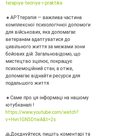
terapiya-teoriya-i-praktika
🔸АРТтерапія — важлива частина 
комплексної психологічної допомоги 
для військових, яка допомагає 
ветеранам адаптуватися до 
цивільного життя за межами зони 
бойових дій. Загальновідомо, що 
мистецтво зцілює, покращує 
психоемоційний стан, а отже, 
допомагає віднайти ресурси для 
подальшого життя.
🔸Саме про ця інформаці на нашому 
ютубканалі !
https://www.youtube.com/watch?
v=Hvn1GN5DtwA&t=2s
🙏Доєднуйтеся, пишіть коментарі та 