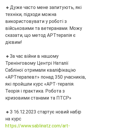
🔸Дуже часто мене запитують, які 
техніки, підходи можна 
використовувати у роботі з 
військовими та ветеранами. Можу 
сказати, що метод АРТтерапія є 
дієвим!
🔸За час війни в нашому 
Тренінговому Центрі Наталії 
Сабліної отримали кваліфікацію 
«АРТтерапевт» понад 350 учасників, 
які пройшли курс «АРТ-терапія. 
Теорія і практика. Робота з 
кризовими станами та ПТСР»
🔸З 16.12.2023 стартує новий набір 
на курс  
https://www.sablinatz.com/art-